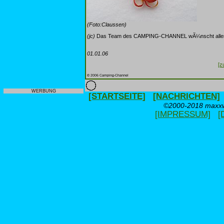
(Foto:Claussen)
(jc)
Das Team des CAMPING-CHANNEL wÃ¼nscht allen Bes
01.01.06
[z
© 2006 Camping-Channel
WERBUNG
[STARTSEITE]
[NACHRICHTEN]
©2000-2018 maxxwe
[IMPRESSUM]
[