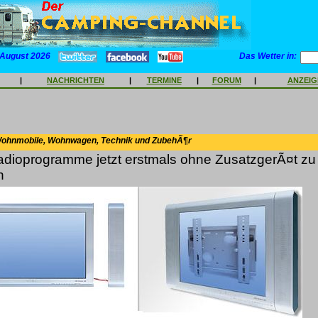
 August 2026
Das Wetter in:
|
NACHRICHTEN
|
TERMINE
|
FORUM
|
ANZEI
Wohnmobile, Wohnwagen, Technik und ZubehÃ¶r
adioprogramme jetzt erstmals ohne ZusatzgerÃ¤t zu
n