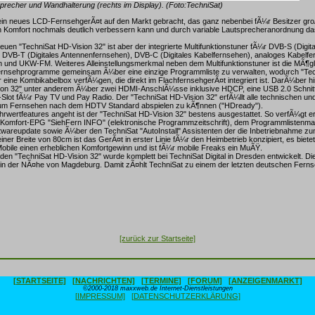
recher und Wandhalterung (rechts im Display). (Foto:TechniSat)
ein neues LCD-FernsehgerÃ¤t auf den Markt gebracht, das ganz nebenbei fÃ¼r Besitzer gr
 Komfort nochmals deutlich verbessern kann und durch variable Lautsprecheranordnung d
euen "TechniSat HD-Vision 32" ist aber der integrierte Multifunktionstuner fÃ¼r DVB-S (Digita
, DVB-T (Digitales Antennenfernsehen), DVB-C (Digitales Kabelfernsehen), analoges Kabelf
und UKW-FM. Weiteres Alleinstellungsmerkmal neben dem Multifunktionstuner ist die MÃ¶gli
lfernsehprogramme gemeinsam Ã¼ber eine einzige Programmliste zu verwalten, wodurch "Te
 eine Kombikabelbox verfÃ¼gen, die direkt im FlachfernsehgerÃ¤t integriert ist. DarÃ¼ber h
ion 32" unter anderem Ã¼ber zwei HDMI-AnschlÃ¼sse inklusive HDCP, eine USB 2.0 Schnitts
lot fÃ¼r Pay TV und Pay Radio. Der "TechniSat HD-Vision 32" erfÃ¼llt alle technischen und
um Fernsehen nach dem HDTV Standard abspielen zu kÃ¶nnen ("HDready").
wertfeatures angeht ist der "TechniSat HD-Vision 32" bestens ausgestattet. So verfÃ¼gt 
 Komfort-EPG "SiehFern INFO" (elektronische Programmzeitschrift), dem Programmlistenma
wareupdate sowie Ã¼ber den TechniSat "AutoInstall" Assistenten der die Inbetriebnahme zu
iner Breite von 80cm ist das GerÃ¤t in erster Linie fÃ¼r den Heimbetrieb konzipiert, es biet
obile einen erheblichen Komfortgewinn und ist fÃ¼r mobile Freaks ein MuÃŸ.
en "TechniSat HD-Vision 32" wurde komplett bei TechniSat Digital in Dresden entwickelt. Die
 in der NÃ¤he von Magdeburg. Damit zÃ¤hlt TechniSat zu einem der letzten deutschen Fern
[zurück zur Startseite]
[STARTSEITE]
[NACHRICHTEN]
[TERMINE]
[FORUM]
[ANZEIGENMARKT]
©2000-2018 maxxweb.de Internet-Dienstleistungen
[IMPRESSUM]
[DATENSCHUTZERKLÄRUNG]