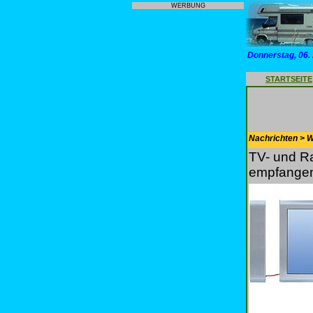
WERBUNG
Donnerstag, 06.
STARTSEITE
Nachrichten > 
TV- und R
empfange