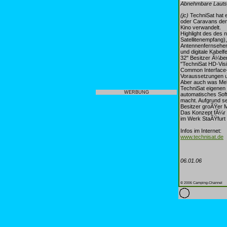
Abnehmbare Lautsp
(jc)
TechniSat hat 
oder Caravans den
Kino verwandelt.
Highlight des des n
Satellitenempfang)
Antennenfernsehen 
und digitale Kabe
32" Besitzer Ã¼ber
"TechniSat HD-Vis
Common Interface-S
Voraussetzungen 
Aber auch was Mehr
TechniSat eigenen
WERBUNG
automatisches Soft
macht. Aufgrund se
Besitzer groÃŸer M
Das Konzept fÃ¼r d
im Werk StaÃŸfurt
Infos im Internet:
www.technisat.de
06.01.06
© 2006 Camping-Channel