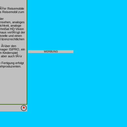
oÃŸer Reisemobile
as Reisemobil zum
ler
ernsehen, analoges
chkeit, analoge
chniSat HD-Vision
inaus verfÃ¼gt der
telle und einen
 lizenzrechtlichen
er Ã¼ber den
nager ISIPRO, ein
WERBUNG
m Kinderspiel
et aber auch fÃ¼r
 Fertigung erfolgt
sehproduzenten.