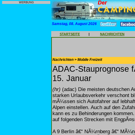
WERBUNG
Samstag, 08. August 2026
STARTSEITE
|
NACHRICHTEN
Nachrichten > Mobile Freizeit
ADAC-Stauprognose f
15. Januar
(hr)
(adac) Die meisten deutschen 
starken Urlaubsverkehr verschont b
mÃ¼ssen sich Autofahrer auf lebhaft
Alpen einstellen. Auch auf den Zufah
kann es zu Behinderungen kommen.
auf folgenden Strecken mit EngpÃ¤s
A 9 Berlin â€“ NÃ¼rnberg â€“ MÃ¼