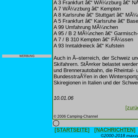
A 3 Frankfurt â€“ WÃ¼rzburg â€“ N
A 7 WÃ¼rzburg â€“ Kempten
A 8 Karlsruhe â€“ Stuttgart â€“ MÃ
A 5 Frankfurt â€“ Karlsruhe â€“ Base
A 99 Umfahrung MÃ¼nchen
A 95 / B 2 MÃ¼nchen â€“ Garmisch-
A 7 / B 310 Kempten â€“ FÃ¼ssen
A 93 Inntaldreieck â€“ Kufstein
WERBUNG
Auch in Ã–sterreich, der Schweiz und
Skifahrern. StÃ¤rker belastet werden
und Brennerautobahn, die Rheintal- 
BundesstraÃŸen in den Wintersportge
Skiregionen in Italien und der Schwe
10.01.06
[zurü
© 2006 Camping-Channel
[STARTSEITE]
[NACHRICHTEN]
©2000-2018 maxxwe