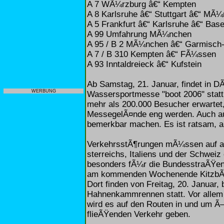
A 7 WÃ¼rzburg â€“ Kempten
A 8 Karlsruhe â€“ Stuttgart â€“ MÃ
A 5 Frankfurt â€“ Karlsruhe â€“ Base
A 99 Umfahrung MÃ¼nchen
A 95 / B 2 MÃ¼nchen â€“ Garmisch-
A 7 / B 310 Kempten â€“ FÃ¼ssen
A 93 Inntaldreieck â€“ Kufstein
Ab Samstag, 21. Januar, findet in D
WERBUNG
Wassersportmesse "boot 2006" stat
mehr als 200.000 Besucher erwartet
MessegelÃ¤nde eng werden. Auch auf
bemerkbar machen. Es ist ratsam, au
VerkehrsstÃ¶rungen mÃ¼ssen auf all
sterreichs, Italiens und der Schweiz 
besonders fÃ¼r die BundesstraÃŸen im
am kommenden Wochenende KitzbÃ¼h
Dort finden von Freitag, 20. Januar, 
Hahnenkammrennen statt. Vor allem
wird es auf den Routen in und um Ã–
flieÃŸenden Verkehr geben.