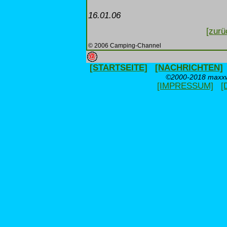
16.01.06
[zurü
© 2006 Camping-Channel
[STARTSEITE]
[NACHRICHTEN]
©2000-2018 maxxwe
[IMPRESSUM]
[