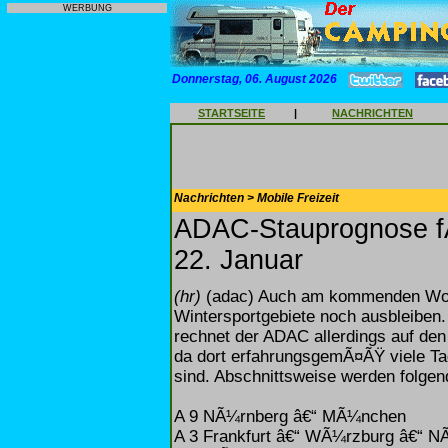
WERBUNG
Donnerstag, 06. August 2026
STARTSEITE
|
NACHRICHTEN
Nachrichten > Mobile Freizeit
ADAC-Stauprognose f
22. Januar
(hr)
(adac) Auch am kommenden Woch
Wintersportgebiete noch ausbleiben.
rechnet der ADAC allerdings auf de
da dort erfahrungsgemÃ¤ÃŸ viele T
sind. Abschnittsweise werden folgen
A 9 NÃ¼rnberg â€“ MÃ¼nchen
A 3 Frankfurt â€“ WÃ¼rzburg â€“ N