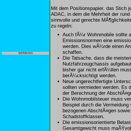
Mit dem Positionspapier, das Stich je
ADAC, in dem die Mehrheit der rund 
sinnvolle und gerechte MÃ¶glichkeit
zu regeln:
Auch fÃ¼r Wohnmobile sollte a
Emissionsnormen eine emissio
werden. Dies wÃ¼rde einen An
schaffen.
WERBUNG
Die Tatsache, dass die meiste
Nutzfahrzeugchassis aufgebau
bisher gar nicht erfÃ¼llen mus
berÃ¼cksichtigt werden.
Neue ungerechtfertigte Unters
sollten vermieden werden. Es d
der Berechnung der AbschlÃ¤ge
Die Wohnmobilsteuer muss ver
Beispiel durch die Vermeidung
bezogenen AbschlÃ¤gen sowie
Schadstoffklassen.
Die emissionsorientierte Bela
Gesamtgewicht muss maÃŸvoll