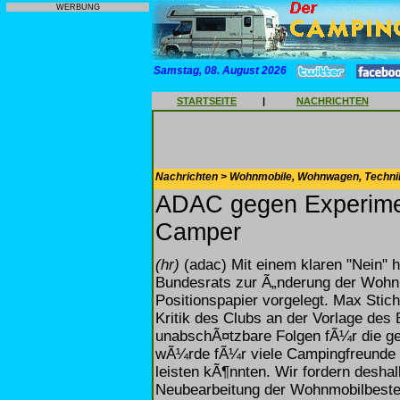
WERBUNG
Samstag, 08. August 2026
STARTSEITE
|
NACHRICHTEN
Nachrichten > Wohnmobile, Wohnwagen, Techni
ADAC gegen Experime
Camper
(hr)
(adac) Mit einem klaren "Nein" 
Bundesrats zur Ã„nderung der Wohnm
Positionspapier vorgelegt. Max Stich
Kritik des Clubs an der Vorlage de
unabschÃ¤tzbare Folgen fÃ¼r die g
wÃ¼rde fÃ¼r viele Campingfreunde b
leisten kÃ¶nnten. Wir fordern desha
Neubearbeitung der Wohnmobilbeste