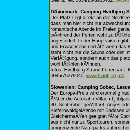
Geltru, Tel. 0034/93/8933402,
www.vi
DÃ¤nemark: Camping Hvidbjerg St
Der Platz liegt direkt an der Nords
dass man hier nicht nur abwechslu
romantische Abende im Freien genie
wÃ¤hrend der Ferien wohl zu fÃ¼hl
angesiedelt. In der Hauptsaison gib
und Erwachsene und â€“ wenn das Wet
steht nicht nur die Sauna oder der 
VerfÃ¼gung, sondern auch das platze
wohl fÃ¼hlen kÃ¶nnen.
Infos: Hvidbjerg Strand Ferienpark,
0045/75279040,
www.hvidbjerg.dk
.
Slowenien: Camping Sobec, Lesce
Der Europa-Preis wird erstmalig na
Ã¼ber die Autobahn Villach-Ljubljan
30. September geÃ¶ffnet. Angesiedelt
KiefernwaldgelÃ¤nde mit Badesee un
GleichermaÃŸen geeignet fÃ¼r Sport
aus nicht nur zu Sporttouren, sondern
umgrenzende Naturparks aufbrechen