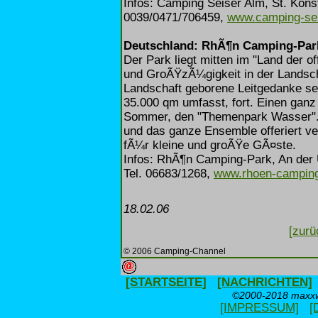
Infos: Camping Seiser Alm, St. Konst
0039/0471/706459,
www.camping-se
Deutschland: RhÃ¶n Camping-Par
Der Park liegt mitten im "Land der o
und GroÃŸzÃ¼gigkeit in der Landscha
Landschaft geborene Leitgedanke set
35.000 qm umfasst, fort. Einen gan
Sommer, den "Themenpark Wasser". 
und das ganze Ensemble offeriert ve
fÃ¼r kleine und groÃŸe GÃ¤ste.
Infos: RhÃ¶n Camping-Park, An der
Tel. 06683/1268,
www.rhoen-camping
18.02.06
[zurü
© 2006 Camping-Channel
[STARTSEITE]
[NACHRICHTEN]
©2000-2018 maxxwe
[IMPRESSUM]
[