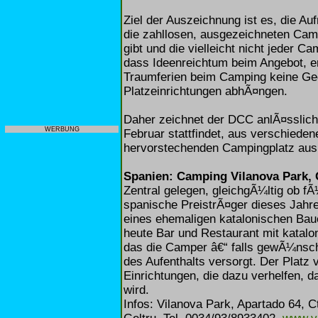
Ziel der Auszeichnung ist es, die Au
die zahllosen, ausgezeichneten Camp
gibt und die vielleicht nicht jeder 
dass Ideenreichtum beim Angebot, er
Traumferien beim Camping keine Geg
Platzeinrichtungen abhÃ¤ngen.
Daher zeichnet der DCC anlÃ¤sslich
WERBUNG
Februar stattfindet, aus verschiede
hervorstechenden Campingplatz aus
Spanien: Camping Vilanova Park, 
Zentral gelegen, gleichgÃ¼ltig ob fÃ
spanische PreistrÃ¤ger dieses Jahr
eines ehemaligen katalonischen Bau
heute Bar und Restaurant mit katal
das die Camper â€“ falls gewÃ¼nsch
des Aufenthalts versorgt. Der Platz 
Einrichtungen, die dazu verhelfen,
wird.
Infos: Vilanova Park, Apartado 64, C