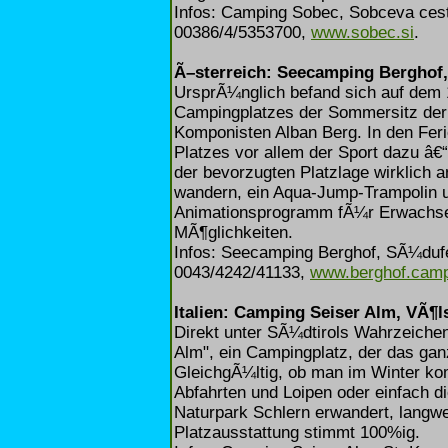
Infos: Camping Sobec, Sobceva cesta
00386/4/5353700,
www.sobec.si
.
Ã–sterreich: Seecamping Berghof,
UrsprÃ¼nglich befand sich auf dem
Campingplatzes der Sommersitz der
Komponisten Alban Berg. In den Feri
Platzes vor allem der Sport dazu â€“
der bevorzugten Platzlage wirklich an
wandern, ein Aqua-Jump-Trampolin 
Animationsprogramm fÃ¼r Erwachsene
MÃ¶glichkeiten.
Infos: Seecamping Berghof, SÃ¼dufe
0043/4242/41133,
www.berghof.camp
Italien: Camping Seiser Alm, VÃ¶l
Direkt unter SÃ¼dtirols Wahrzeichen
Alm", ein Campingplatz, der das gan
GleichgÃ¼ltig, ob man im Winter k
Abfahrten und Loipen oder einfach 
Naturpark Schlern erwandert, langwe
Platzausstattung stimmt 100%ig.