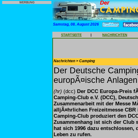
WERBUNG
Samstag, 08. August 2026
STARTSEITE
|
NACHRICHTEN
Nachrichten > Camping
Der Deutsche Camping
europÃ¤ische Anlagen
(hr)
(dcc)
Der DCC Europa-Preis f
Camping-Club e.V. (DCC), Deutsc
Zusammenarbeit mit der Messe M
alljÃ¤hrlichen Freizeitmesse CBR
Camping-Club produziert den DC
Zusammenhang ist sich der Club 
hat sich 1996 dazu entschlossen,
Leben zu rufen.