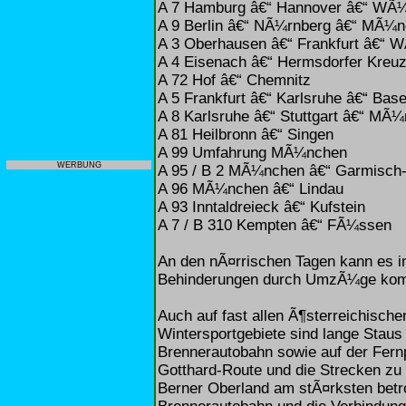
A 7 Hamburg â€“ Hannover â€“ WÃ¼
A 9 Berlin â€“ NÃ¼rnberg â€“ MÃ¼
A 3 Oberhausen â€“ Frankfurt â€“ 
A 4 Eisenach â€“ Hermsdorfer Kreu
A 72 Hof â€“ Chemnitz
A 5 Frankfurt â€“ Karlsruhe â€“ Base
A 8 Karlsruhe â€“ Stuttgart â€“ MÃ
A 81 Heilbronn â€“ Singen
A 99 Umfahrung MÃ¼nchen
WERBUNG
A 95 / B 2 MÃ¼nchen â€“ Garmisch-
A 96 MÃ¼nchen â€“ Lindau
A 93 Inntaldreieck â€“ Kufstein
A 7 / B 310 Kempten â€“ FÃ¼ssen
An den nÃ¤rrischen Tagen kann es i
Behinderungen durch UmzÃ¼ge ko
Auch auf fast allen Ã¶sterreichisch
Wintersportgebiete sind lange Staus 
Brennerautobahn sowie auf der Fern
Gotthard-Route und die Strecken zu
Berner Oberland am stÃ¤rksten betroff