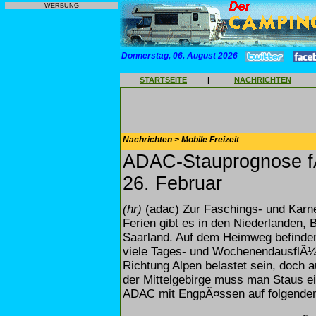
WERBUNG
Donnerstag, 06. August 2026
STARTSEITE
|
NACHRICHTEN
Nachrichten > Mobile Freizeit
ADAC-Stauprognose f
26. Februar
(hr)
(adac) Zur Faschings- und Karnev
Ferien gibt es in den Niederlanden
Saarland. Auf dem Heimweg befinde
viele Tages- und WochenendausflÃ¼g
Richtung Alpen belastet sein, doch a
der Mittelgebirge muss man Staus e
ADAC mit EngpÃ¤ssen auf folgenden