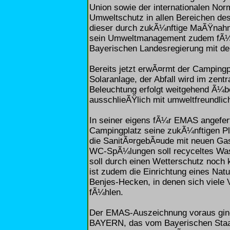
Union sowie der internationalen No
Umweltschutz in allen Bereichen de
dieser durch zukÃ¼nftige MaÃŸnahme
sein Umweltmanagement zudem fÃ¼
Bayerischen Landesregierung mit der 
Bereits jetzt erwÃ¤rmt der Camping
Solaranlage, der Abfall wird im zentr
Beleuchtung erfolgt weitgehend Ã¼b
ausschlieÃŸlich mit umweltfreundlich
In seiner eigens fÃ¼r EMAS angefert
Campingplatz seine zukÃ¼nftigen P
die SanitÃ¤rgebÃ¤ude mit neuen Gas
WC-SpÃ¼lungen soll recyceltes Wass
soll durch einen Wetterschutz noch
ist zudem die Einrichtung eines Nat
Benjes-Hecken, in denen sich viele 
fÃ¼hlen.
Der EMAS-Auszeichnung voraus gin
BAYERN, das vom Bayerischen Staat