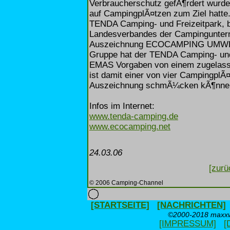
Verbraucherschutz gefÃ¶rdert wur
auf CampingplÃ¤tzen zum Ziel hatte
TENDA Camping- und Freizeitpark, be
Landesverbandes der Campingunter
Auszeichnung ECOCAMPING UMWELT
Gruppe hat der TENDA Camping- und 
EMAS Vorgaben von einem zugelasse
ist damit einer von vier CampingplÃ¤
Auszeichnung schmÃ¼cken kÃ¶nne
Infos im Internet:
www.tenda-camping.de
www.ecocamping.net
24.03.06
[zurü
© 2006 Camping-Channel
[STARTSEITE]
[NACHRICHTEN]
©2000-2018 maxxwe
[IMPRESSUM]
[