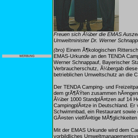
Freuen sich Ã¼ber die EMAS Auszei
Umweltminister Dr. Werner Schnappau
(bro)
Einem Ã¶kologischen Rittersch
EMAS-Urkunde an den TENDA Camping
WERBUNG
Werner Schnappauf, Bayerischer Sta
Verbraucherschutz, Ã¼bergab diese
betrieblichen Umweltschutz an die 
Der TENDA Camping- und Freizeitpar
dem grÃ¶ÃŸten zusammen hÃ¤ngend
Ã¼ber 1000 StandplÃ¤tzen auf 14 He
CampingplÃ¤tze in Deutschland. Er
Schwimmbad, ein Restaurant sowie e
GÃ¤sten vielfÃ¤ltige MÃ¶glichkeiten 
Mit der EMAS Urkunde wird dem Cam
vorbildliches Umweltmanagementsy