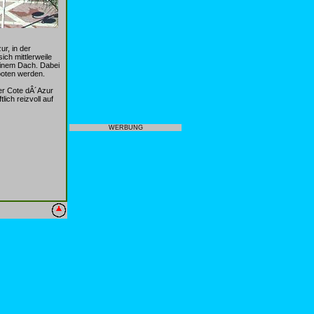
r, in der
ch mittlerweile
einem Dach. Dabei
boten werden.
er Cote dÂ´Azur
ich reizvoll auf
WERBUNG