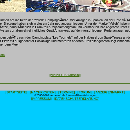
en hat die Kette der "Yelloh"-CampingplÃ¤tze. Vier Anlagen in Spanien, an der Cote dÂ´Azu
r Bretagne haben sich in diesem Jahr neu angeschlossen. Unter der Marke "Yelloh" haben si
Ã¤tze, hauptsÃ¤chlich in Frankreich, zusammengetan und vermarkten ihre Angebote unter 
¤sten vor allem ein einheitliches QualitÃ¤tsniveau auf den verschiedenen Ferienanlagen ge
en gehÃ¶rt auch der Campingplatz "Les Tournels" auf der Halbinsel von Saint-Tropez an d
er Platz mit ausgedehnter Poolanlage und mehreren anderen Freizeitangeboten liegt landschaftl
ber dem Meer.
.com
[zurück zur Startseite]
[STARTSEITE]
[NACHRICHTEN]
[TERMINE]
[FORUM]
[ANZEIGENMARKT]
©2000-2018 maxxweb.de Internet-Dienstleistungen
[IMPRESSUM]
[DATENSCHUTZERKLÄRUNG]