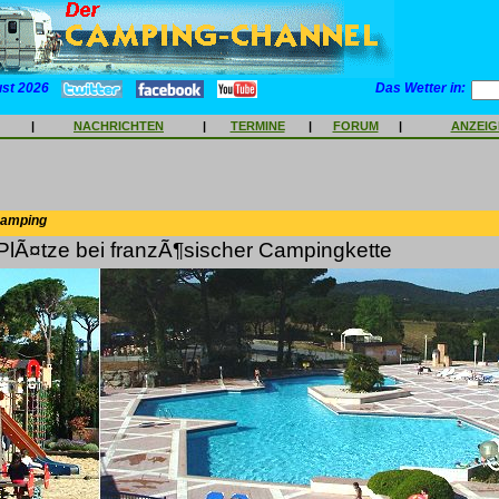
ust 2026
Das Wetter in:
|
NACHRICHTEN
|
TERMINE
|
FORUM
|
ANZEI
Camping
PlÃ¤tze bei franzÃ¶sischer Campingkette