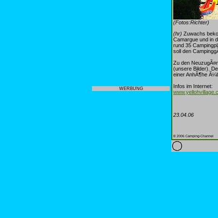
(Fotos:Richter)
(hr)
Zuwachs bekomm
Camargue und in de
rund 35 Campingpl
soll den CampinggÃ
Zu den NeuzugÃ¤ng
(unsere Bilder). D
einer AnhÃ¶he Ã¼
Infos im Internet:
WERBUNG
www.yellohvillage
23.04.06
© 2006 Camping-Channel