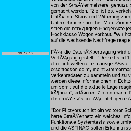
von der StraÃŸenmeisterei genutzt,
gemacht werden. "Ziel ist es, verke
UnfÃ¤llen, Staus und Witterung zum 
Unternehmenssprecher Marc Zimmer
seien die benÃ¶tigten EndgerÃ¤te jed
Hochklasse-Wagen verbaut. "Wir hoff
auf die wachsende Nachfrage reagie
FÃ¼r die DatenÃ¼bertragung wird d
WERBUNG
VerfÃ¼gung gestellt. "Derzeit sind 
den Lichtwellenleitern ausgerÃ¼stet
erschlossen sein", meint Zimmerman
Verkehrsdaten zu sammeln und zu ver
werden diese Informationen in Echt
um somit auf die aktuelle Lage reag
kÃ¶nnen", erlÃ¤utert Zimmermann. Di
die groÃŸe Vision fÃ¼r intelligente
"Der Pilotversuch ist ein weiterer S
harte StraÃŸennetz ein weiches Infor
Funktionale Systemtests sowie umf
und die ASFINAG sollen Erkenntnis