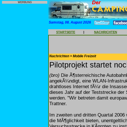
WERBUNG
Samstag, 08. August 2026
STARTSEITE
|
NACHRICHTEN
Nachrichten > Mobile Freizeit
Pilotprojekt startet n
(bro)
Die Ã¶sterreichische Autobahn
angekÃ¼ndigt, eine WLAN-Infrastruk
drahtloses Internet fÃ¼r die Insasse
dieses Jahr auf der Teststrecke de
werden. "Wir betreten damit europaw
Trattner.
Im zweiten und dritten Quartal 2006
die MÃ¶glichkeit bieten, unentgeltli
Versuchsstrecke in KÃ¤rnten zu insta