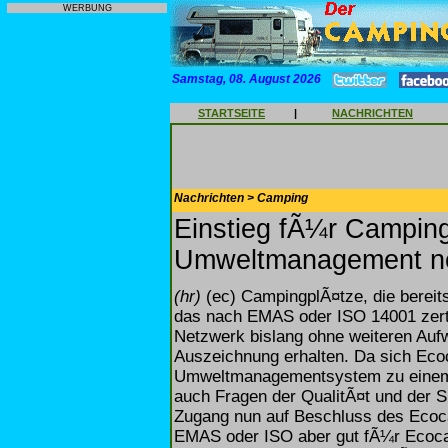
WERBUNG
Samstag, 08. August 2026
STARTSEITE
|
NACHRICHTEN
Nachrichten > Camping
Einstieg fÃ¼r Campin
Umweltmanagement ne
(hr)
(ec) CampingplÃ¤tze, die berei
das nach EMAS oder ISO 14001 zert
Netzwerk bislang ohne weiteren Aufw
Auszeichnung erhalten. Da sich Eco
Umweltmanagementsystem zu einem i
auch Fragen der QualitÃ¤t und der Si
Zugang nun auf Beschluss des Ecoca
EMAS oder ISO aber gut fÃ¼r Ecoca