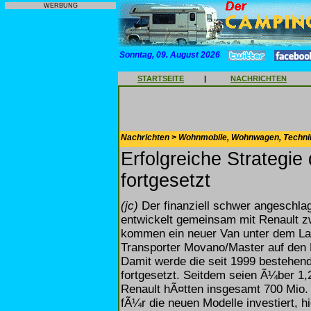
WERBUNG
Sonntag, 09. August 2026
STARTSEITE
|
NACHRICHTEN
Nachrichten > Wohnmobile, Wohnwagen, Techni
Erfolgreiche Strategie
fortgesetzt
(jc)
Der finanziell schwer angeschla
entwickelt gemeinsam mit Renault 
kommen ein neuer Van unter dem Lab
Transporter Movano/Master auf den M
Damit werde die seit 1999 bestehend
fortgesetzt. Seitdem seien Ã¼ber 1
Renault hÃ¤tten insgesamt 700 Mio. 
fÃ¼r die neuen Modelle investiert, h