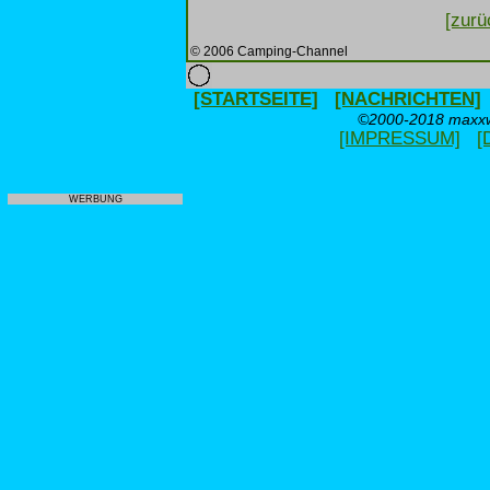
[zurü
© 2006 Camping-Channel
[STARTSEITE]
[NACHRICHTEN]
©2000-2018 maxxwe
[IMPRESSUM]
[
WERBUNG