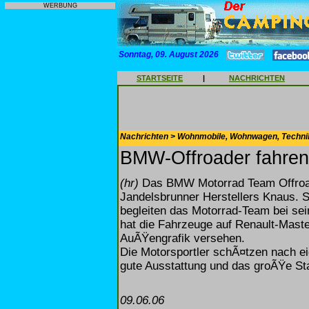
WERBUNG
Sonntag, 09. August 2026
STARTSEITE
|
NACHRICHTEN
Nachrichten > Wohnmobile, Wohnwagen, Techni
BMW-Offroader fahren
(hr)
Das BMW Motorrad Team Offroad 
Jandelsbrunner Herstellers Knaus. 
begleiten das Motorrad-Team bei se
hat die Fahrzeuge auf Renault-Mast
AuÃŸengrafik versehen.
Die Motorsportler schÃ¤tzen nach e
gute Ausstattung und das groÃŸe S
09.06.06