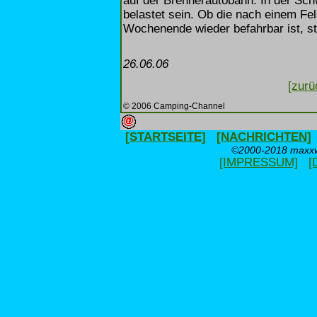
auf der Brennerautobahn. In der Sch
belastet sein. Ob die nach einem Fe
Wochenende wieder befahrbar ist, ste
26.06.06
[zurü
© 2006 Camping-Channel
[STARTSEITE]
[NACHRICHTEN]
©2000-2018 maxxwe
[IMPRESSUM]
[