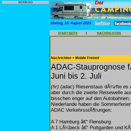
WERBUNG
Montag, 10. August 2026
STARTSEITE
|
NACHRICHTEN
Nachrichten > Mobile Freizeit
ADAC-Stauprognose f
Juni bis 2. Juli
(hr)
(adac) Riesenstaus dÃ¼rfte es
aber durch die zweite Reisewelle aus
bisschen enger auf den Autobahnen.
Niederlande haben die Sommerferien
ADAC VerkehrsstÃ¶rungen:
A 7 Hamburg â€“ Flensburg
A 1 LÃ¼beck â€“ Puttgarden und K