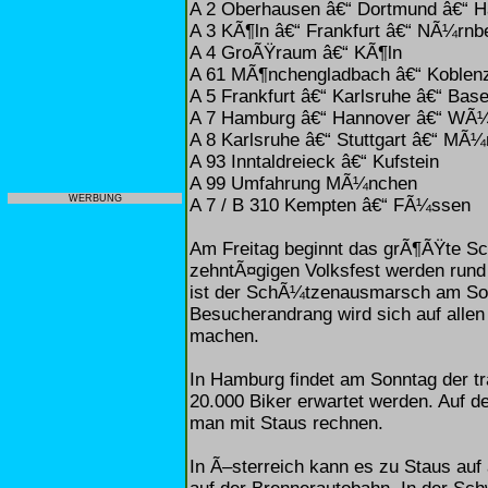
A 2 Oberhausen â€“ Dortmund â€“ 
A 3 KÃ¶ln â€“ Frankfurt â€“ NÃ¼rnb
A 4 GroÃŸraum â€“ KÃ¶ln
A 61 MÃ¶nchengladbach â€“ Koblen
A 5 Frankfurt â€“ Karlsruhe â€“ Base
A 7 Hamburg â€“ Hannover â€“ WÃ¼
A 8 Karlsruhe â€“ Stuttgart â€“ MÃ
A 93 Inntaldreieck â€“ Kufstein
A 99 Umfahrung MÃ¼nchen
WERBUNG
A 7 / B 310 Kempten â€“ FÃ¼ssen
Am Freitag beginnt das grÃ¶ÃŸte Sc
zehntÃ¤gigen Volksfest werden rund
ist der SchÃ¼tzenausmarsch am Son
Besucherandrang wird sich auf all
machen.
In Hamburg findet am Sonntag der tra
20.000 Biker erwartet werden. Auf d
man mit Staus rechnen.
In Ã–sterreich kann es zu Staus auf 