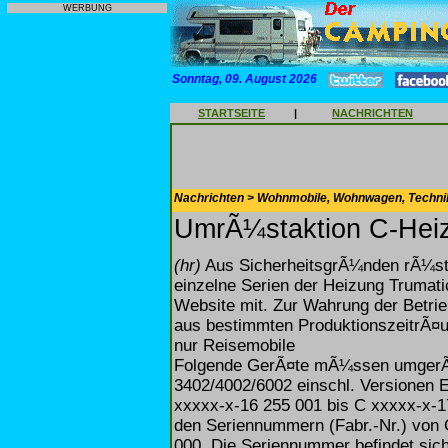
WERBUNG
Sonntag, 09. August 2026
STARTSEITE
|
NACHRICHTEN
Nachrichten > Wohnmobile, Wohnwagen, Techni
UmrÃ¼staktion C-Heiz
(hr)
Aus SicherheitsgrÃ¼nden rÃ¼st
einzelne Serien der Heizung Trumati
Website mit. Zur Wahrung der Betri
aus bestimmten ProduktionszeitrÃ¤um
nur Reisemobile
Folgende GerÃ¤te mÃ¼ssen umgerÃ¼
3402/4002/6002 einschl. Versionen 
xxxxx-x-16 255 001 bis C xxxxx-x-1
den Seriennummern (Fabr.-Nr.) von 
000. Die Seriennummer befindet sic