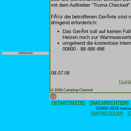
mit dem Aufkleber "Truma Checked" 
FÃ¼r die betroffenen GerÃ¤te sind 
dringend erforderlich:
Das GerÃ¤t soll auf keinen Fa
Heizen noch zur Warmwasserbe
umgehend die kostenlose Intern
00800 - 88 488 488
WERBUNG
08.07.06
[zurü
© 2006 Camping-Channel
[STARTSEITE]
[NACHRICHTEN]
©2000-2018 maxxwe
[IMPRESSUM]
[