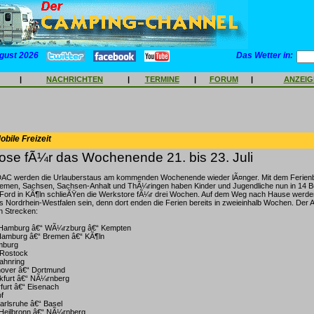
gust 2026
Das Wetter in:
|
NACHRICHTEN
|
TERMINE
|
FORUM
|
ANZEI
bile Freizeit
ose fÃ¼r das Wochenende 21. bis 23. Juli
DAC werden die Urlauberstaus am kommenden Wochenende wieder lÃ¤nger. Mit dem Ferienb
emen, Sachsen, Sachsen-Anhalt und ThÃ¼ringen haben Kinder und Jugendliche nun in 14 
ei Ford in KÃ¶ln schlieÃŸen die Werkstore fÃ¼r drei Wochen. Auf dem Weg nach Hause werde
s Nordrhein-Westfalen sein, denn dort enden die Ferien bereits in zweieinhalb Wochen. Der
n Strecken:
“ Hamburg â€“ WÃ¼rzburg â€“ Kempten
Hamburg â€“ Bremen â€“ KÃ¶ln
amburg
 Rostock
bahnring
nnover â€“ Dortmund
nkfurt â€“ NÃ¼rnberg
furt â€“ Eisenach
f
Karlsruhe â€“ Basel
Heilbronn â€“ NÃ¼rnberg