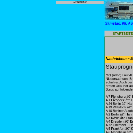
WERBUNG
Samstag, 08. Au
STARTSEITE
Nachrichten > Mo
Stauprogn
(hr)
(adac) Laut A
Niedersachsen, Br
schulfrei. Auch b
ersten Urlauber au
Staus auf folgende
A 7 Flensburg â€
A 1 LÃ¼beck â€“ 
A 24 Berlin â€“ H
A 19 Wittstock â€“
A 10 Berliner Auto
A 2 Berlin â€“ Ha
A 3 KÃ¶ln â€“ Fra
A 4 Dresden â€“ Er
A 72 Chemnitz - Ho
A 5 Frankfurt â€“ 
A 6 Mannheim â€“ 