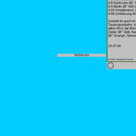
A 8 Karlsruhe â€“ 
A 9 Berlin â€“ NÃ
A 93 Inntaldreieck 
A 99 Umfahrung 
Geduld ist auch im
Tauernautobahn. In
allem fÃ¼r die Br
Zadar â€“ Split, K
â€“ Orange, Nimes
19.07.06
WERBUNG
© 2006 Camping-Channel