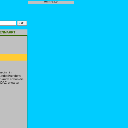
WERBUNG
GENMARKT
eginn in
BundeslÃ¤ndern
n auch schon die
 ADAC erwartet