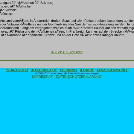
Stuttgart â€“ MÃ¼nchen â€“ Salzburg
¼rnberg â€“ MÃ¼nchen
â€“ Kufstein
MÃ¼nchen
 Ausland vonnÃ¶ten: In Ã–sterreich drohen Staus auf allen Reisestrecken, besonders auf de
 der Schweiz dÃ¼rfte es auf der Gotthard- und der San Bernardino-Route eng werden. In Itali
ennerautobahn. Langsam vorangehen wird es auch fÃ¼r Kroatienurlauber auf den Verbindung
arlovac â€“ Rijeka und den KÃ¼stenstraÃŸen. In Frankreich kann es auf den Strecken MÃ¼u
 â€“ Narbonne â€“ spanische Grenze und an der Cote dÂ´Azur etwas lÃ¤nger dauern.
[zurück zur Startseite]
[STARTSEITE]
[NACHRICHTEN]
[TERMINE]
[FORUM]
[ANZEIGENMARKT]
©2000-2018 maxxweb.de Internet-Dienstleistungen
[IMPRESSUM]
[DATENSCHUTZERKLÄRUNG]