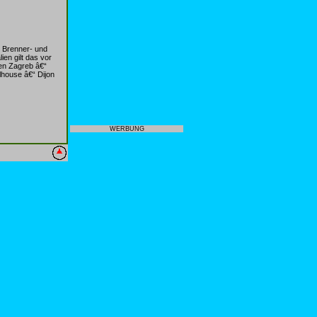
r Brenner- und
en gilt das vor
en Zagreb â€“
lhouse â€“ Dijon
WERBUNG