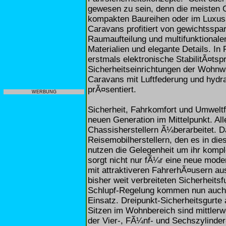
gewesen zu sein, denn die meisten 
kompakten Baureihen oder im Luxu
Caravans profitiert von gewichtsspa
Raumaufteilung und multifunktional
Materialien und elegante Details. In
erstmals elektronische StabilitÃ¤t
Sicherheitseinrichtungen der Wohn
Caravans mit Luftfederung und hydr
prÃ¤sentiert.
WERBUNG
Sicherheit, Fahrkomfort und Umweltf
neuen Generation im Mittelpunkt. A
Chassisherstellern Ã¼berarbeitet. 
Reisemobilherstellern, den es in die
nutzen die Gelegenheit um ihr komp
sorgt nicht nur fÃ¼r eine neue mode
mit attraktiveren FahrerhÃ¤usern au
bisher weit verbreiteten Sicherheits
Schlupf-Regelung kommen nun auch 
Einsatz. Dreipunkt-Sicherheitsgurte
Sitzen im Wohnbereich sind mittlerw
der Vier-, FÃ¼nf- und Sechszylinde