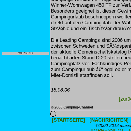
Winner-Wohnwagen 450 TF zur Ver
Besonders geeignet ist dieser Gewi
Campingurlaub beschnuppern wollte
direkt auf den Campingplatz der Wahl 
StÃ¼hle und ein Tisch fÃ¼r drauÃŸe
Die Leading Campings sind 2006 um f
zwischen Schweden und SÃ¼dspanien
der aktuelle Gemeinschaftskatalog 
WERBUNG
benachbarten Stand D 20 stellen neu
Campingplatz vor. Fachkundiges Pers
zum Campingurlaub â€“ egal ob er m
Miet-Domizil stattfinden soll.
18.08.06
[zurü
© 2006 Camping-Channel
[STARTSEITE]
[NACHRICHTEN]
©2000-2018 maxxwe
[IMPRESSUM]
[