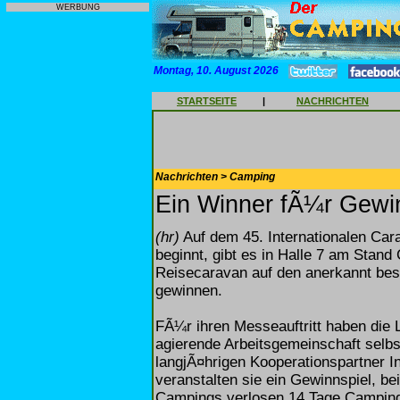
WERBUNG
Montag, 10. August 2026
STARTSEITE
|
NACHRICHTEN
Nachrichten > Camping
Ein Winner fÃ¼r Gewi
(hr)
Auf dem 45. Internationalen Car
beginnt, gibt es in Halle 7 am Stan
Reisecaravan auf den anerkannt be
gewinnen.
FÃ¼r ihren Messeauftritt haben die 
agierende Arbeitsgemeinschaft selb
langjÃ¤hrigen Kooperationspartner I
veranstalten sie ein Gewinnspiel, b
Campings verlosen 14 Tage Campingu