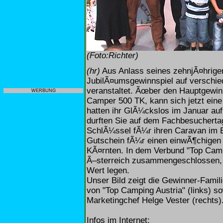
(Foto:Richter)
(hr)
Aus Anlass seines zehnjÃ¤hrigen
JubilÃ¤umsgewinnspiel auf versch
veranstaltet. Ãœber den Hauptgewi
WERBUNG
Camper 500 TK, kann sich jetzt eine 
hatten ihr GlÃ¼ckslos im Januar au
durften Sie auf dem Fachbesucherta
SchlÃ¼ssel fÃ¼r ihren Caravan im 
Gutschein fÃ¼r einen einwÃ¶chigen A
KÃ¤rnten. In dem Verbund "Top Camp
Ã–sterreich zusammengeschlossen, 
Wert legen.
Unser Bild zeigt die Gewinner-Famil
von "Top Camping Austria" (links) sow
Marketingchef Helge Vester (rechts)
Infos im Internet: