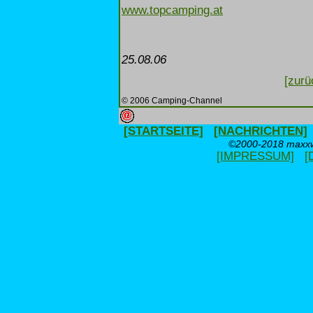
www.topcamping.at
25.08.06
[zurü
© 2006 Camping-Channel
[STARTSEITE]
[NACHRICHTEN]
©2000-2018 maxxwe
[IMPRESSUM]
[