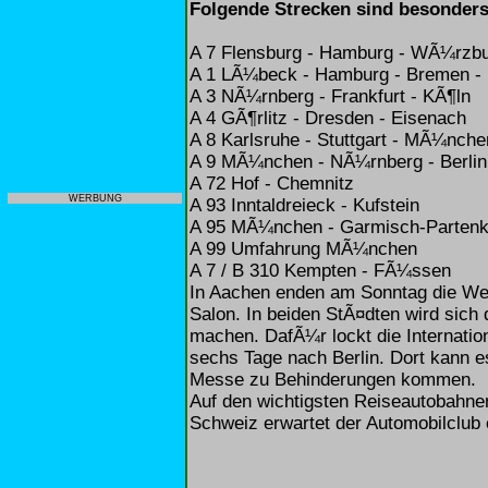
Folgende Strecken sind besonders
A 7 Flensburg - Hamburg - WÃ¼rzb
A 1 LÃ¼beck - Hamburg - Bremen -
A 3 NÃ¼rnberg - Frankfurt - KÃ¶ln
A 4 GÃ¶rlitz - Dresden - Eisenach
A 8 Karlsruhe - Stuttgart - MÃ¼nche
A 9 MÃ¼nchen - NÃ¼rnberg - Berlin
A 72 Hof - Chemnitz
WERBUNG
A 93 Inntaldreieck - Kufstein
A 95 MÃ¼nchen - Garmisch-Partenk
A 99 Umfahrung MÃ¼nchen
A 7 / B 310 Kempten - FÃ¼ssen
In Aachen enden am Sonntag die Wel
Salon. In beiden StÃ¤dten wird sic
machen. DafÃ¼r lockt die Internatio
sechs Tage nach Berlin. Dort kann es
Messe zu Behinderungen kommen.
Auf den wichtigsten Reiseautobahnen 
Schweiz erwartet der Automobilclub 