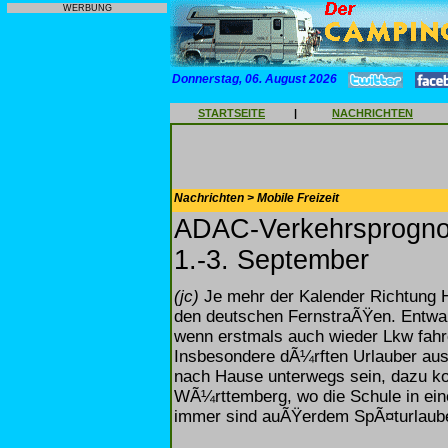
WERBUNG
Donnerstag, 06. August 2026
STARTSEITE
|
NACHRICHTEN
Nachrichten > Mobile Freizeit
ADAC-Verkehrsprogno
1.-3. September
(jc)
Je mehr der Kalender Richtung H
den deutschen FernstraÃŸen. Entw
wenn erstmals auch wieder Lkw fahre
Insbesondere dÃ¼rften Urlauber au
nach Hause unterwegs sein, dazu k
WÃ¼rttemberg, wo die Schule in ein
immer sind auÃŸerdem SpÃ¤turlaub