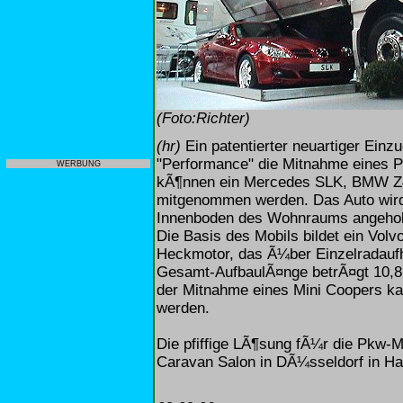
(Foto:Richter)
(hr)
Ein patentierter neuartiger Einz
"Performance" die Mitnahme eines 
WERBUNG
kÃ¶nnen ein Mercedes SLK, BMW Z4,
mitgenommen werden. Das Auto wird 
Innenboden des Wohnraums angeho
Die Basis des Mobils bildet ein Vol
Heckmotor, das Ã¼ber Einzelradaufh
Gesamt-AufbaulÃ¤nge betrÃ¤gt 10,8 
der Mitnahme eines Mini Coopers ka
werden.
Die pfiffige LÃ¶sung fÃ¼r die Pkw-
Caravan Salon in DÃ¼sseldorf in Ha