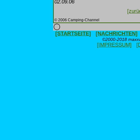
02.09.06
[zurü
© 2006 Camping-Channel
[STARTSEITE]
[NACHRICHTEN]
©2000-2018 maxxwe
[IMPRESSUM]
[