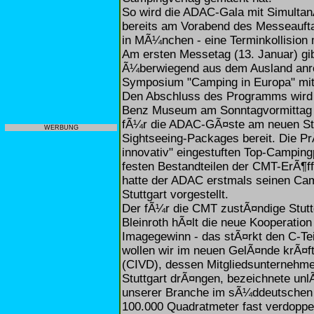
So wird die ADAC-Gala mit Simult
bereits am Vorabend des Messeauftak
in MÃ¼nchen - eine Terminkollision
Am ersten Messetag (13. Januar) gi
Ã¼berwiegend aus dem Ausland anr
Symposium "Camping in Europa" mit
Den Abschluss des Programms wird
Benz Museum am Sonntagvormittag b
fÃ¼r die ADAC-GÃ¤ste am neuen Stan
WERBUNG
Sightseeing-Packages bereit. Die P
innovativ" eingestuften Top-Campin
festen Bestandteilen der CMT-ErÃ¶f
hatte der ADAC erstmals seinen C
Stuttgart vorgestellt.
Der fÃ¼r die CMT zustÃ¤ndige Stut
Bleinroth hÃ¤lt die neue Kooperatio
Imagegewinn - das stÃ¤rkt den C-Tei
wollen wir im neuen GelÃ¤nde krÃ¤f
(CIVD), dessen Mitgliedsunternehme
Stuttgart drÃ¤ngen, bezeichnete un
unserer Branche im sÃ¼ddeutschen R
100.000 Quadratmeter fast verdoppel