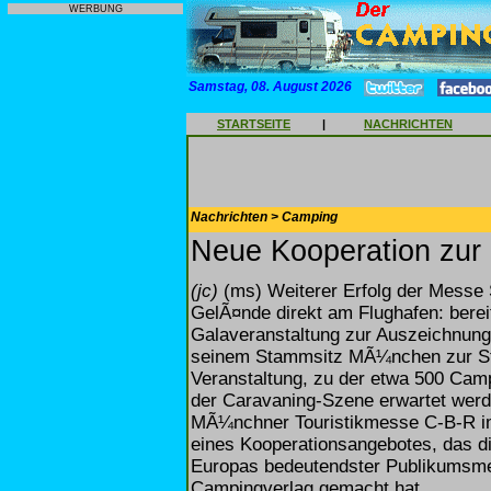
WERBUNG
Samstag, 08. August 2026
STARTSEITE
|
NACHRICHTEN
Nachrichten > Camping
Neue Kooperation zu
(jc)
(ms) Weiterer Erfolg der Messe 
GelÃ¤nde direkt am Flughafen: bere
Galaveranstaltung zur Auszeichnun
seinem Stammsitz MÃ¼nchen zur Stut
Veranstaltung, zu der etwa 500 Camp
der Caravaning-Szene erwartet werd
MÃ¼nchner Touristikmesse C-B-R im 
eines Kooperationsangebotes, das di
Europas bedeutendster Publikumsme
Campingverlag gemacht hat.