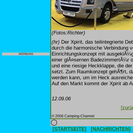
(Fotos:Richter)
(hr)
Der Xpirit, das teilintegrierte
durch die harmonische Verbindung v
Einrichtungskonzept mit ausgeklÃ¼gel
WERBUNG
einer glÃ¤sernen BadezimmertÃ¼r o
und eine riesige Heckklappe, die de
setzt. Zum Raumkonzept gehÃ¶rt, da
werden kann, um im Heck ausreichen
Auf den Markt kommt der Xpirit ab A
12.09.06
[zurü
© 2006 Camping-Channel
[STARTSEITE]
[NACHRICHTEN]