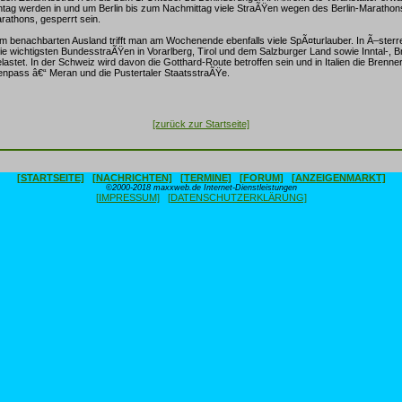
tag werden in und um Berlin bis zum Nachmittag viele StraÃŸen wegen des Berlin-Marathon
athons, gesperrt sein.
m benachbarten Ausland trifft man am Wochenende ebenfalls viele SpÃ¤turlauber. In Ã–sterre
e wichtigsten BundesstraÃŸen in Vorarlberg, Tirol und dem Salzburger Land sowie Inntal-, B
astet. In der Schweiz wird davon die Gotthard-Route betroffen sein und in Italien die Brenner
npass â€“ Meran und die Pustertaler StaatsstraÃŸe.
[zurück zur Startseite]
[STARTSEITE]
[NACHRICHTEN]
[TERMINE]
[FORUM]
[ANZEIGENMARKT]
©2000-2018 maxxweb.de Internet-Dienstleistungen
[IMPRESSUM]
[DATENSCHUTZERKLÄRUNG]