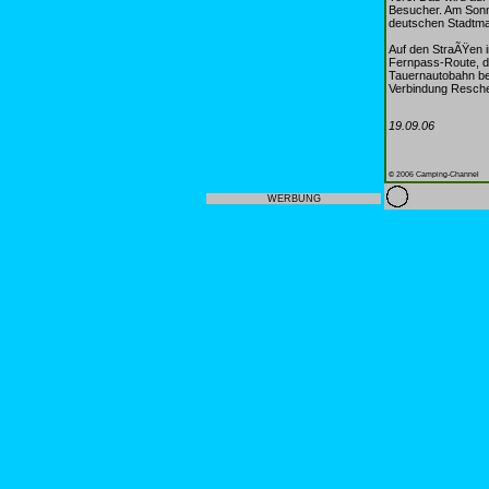
Besucher. Am Sonn
deutschen Stadtmar
Auf den StraÃŸen i
Fernpass-Route, di
Tauernautobahn bel
Verbindung Resche
19.09.06
© 2006 Camping-Channel
WERBUNG