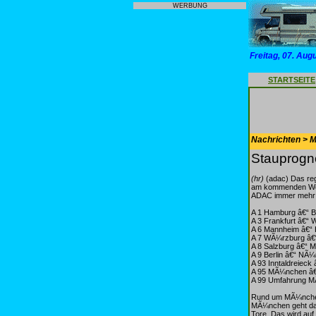
WERBUNG
Freitag, 07. Aug
STARTSEITE
Nachrichten > Mo
Stauprogn
(hr)
(adac) Das reg
am kommenden Woch
ADAC immer mehr H
A 1 Hamburg â€“ B
A 3 Frankfurt â€“
A 6 Mannheim â€“ 
A 7 WÃ¼rzburg â€
A 8 Salzburg â€“ M
A 9 Berlin â€“ NÃ
A 93 Inntaldreieck 
A 95 MÃ¼nchen â€
A 99 Umfahrung 
Rund um MÃ¼nchen 
MÃ¼nchen geht das 
Tore. Das wird auf