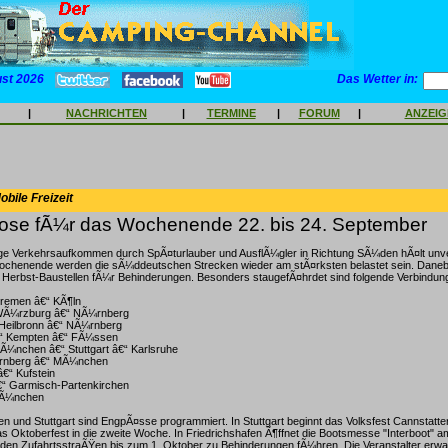
ust 2026
Das Wetter in:
|
NACHRICHTEN
|
TERMINE
|
FORUM
|
ANZEI
bile Freizeit
ose fÃ¼r das Wochenende 22. bis 24. September
e Verkehrsaufkommen durch SpÃ¤turlauber und AusflÃ¼gler in Richtung SÃ¼den hÃ¤lt unve
enende werden die sÃ¼ddeutschen Strecken wieder am stÃ¤rksten belastet sein. Danebe
erbst-Baustellen fÃ¼r Behinderungen. Besonders staugefÃ¤hrdet sind folgende Verbindun
remen â€“ KÃ¶ln
 WÃ¼rzburg â€“ NÃ¼rnberg
Heilbronn â€“ NÃ¼rnberg
“ Kempten â€“ FÃ¼ssen
Ã¼nchen â€“ Stuttgart â€“ Karlsruhe
¼rnberg â€“ MÃ¼nchen
â€“ Kufstein
“ Garmisch-Partenkirchen
MÃ¼nchen
und Stuttgart sind EngpÃ¤sse programmiert. In Stuttgart beginnt das Volksfest Cannstatte
Oktoberfest in die zweite Woche. In Friedrichshafen Ã¶ffnet die Bootsmesse "Interboot" a
 den ZufahrtsstraÃŸen bis zum 1. Oktober zu Behinderungen fÃ¼hren. Die Veranstalter erwa