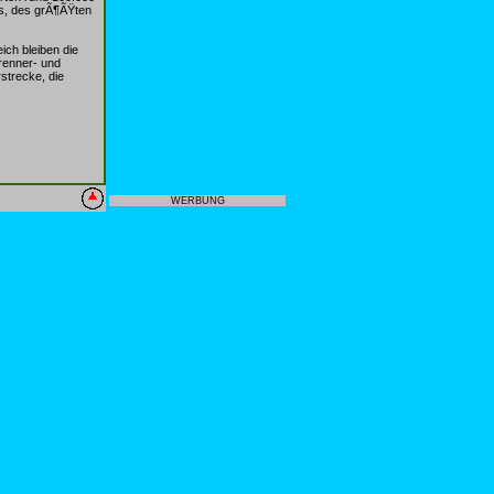
s, des grÃ¶ÃŸten
ich bleiben die
renner- und
strecke, die
WERBUNG