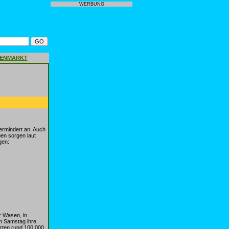
WERBUNG
GENMARKT
rmindert an. Auch
n sorgen laut
gen:
r Wasen, in
m Samstag ihre
rten rund 100.000