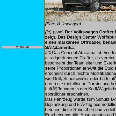
(Foto:Volkswagen)
(jc)
(vwn)
Der Volkswagen Crafter
zeigt. Das Design Center Wolfsbu
einen markanten Offroader, bena
SÃ¼damerika.
WERBUNG
â€žDas Concept Atacama ist eine fri
allradgetriebenen Crafter, es vereint
beschreibt der Teamleiter und Exter
seine Proportionen erhÃ¤lt die Stud
erscheint durch leichte Modifikation
wie Grill, Scheinwerfer oder Luftein
durch die metallische Darstellung kr
LuftÃ¶ffnungen in den KotflÃ¼geln 
sportlicher erscheinen.
Das Fahrzeug wurde zum Schutz fÃ¼r
Beplankung und krÃ¤ftig ausmodellie
betonen diese Robustheit und verle
Erscheinungsbild. Absetzungen und 