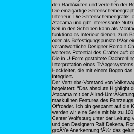
den RadlÃ¤ufen und verleihen der Be
Die einzigartige Seitenscheibengraph
Interieur. Die Seitenscheibengrafik l
Atacama und gibt interessante Nutz
Keil in den Scheiben kann als Mont
funktionales Interieur dienen, zum 
oder als Befestigungspunkte fÃ¼r ei
verantwortliche Designer Romain Cha
weiteres Potential des Crafter auf: 
Die in U-Form gestaltete Dachrehling
Interpretation eines TrÃ¤gersystem
Heckleiter, die mit einem Bogen da
integriert.
Der Vertriebs-Vorstand von Volkswa
begeistert: "Das absolute Highlight 
Atacama mit der Allrad-UmrÃ¼stung v
maskulinen Features des Fahrzeugs u
Offroader. Ich bin gespannt auf die 
werden wir eine Serie mit bis zu 1
Center Wolfsburg unter der Leitung 
und den Designern Ralf Dekena, Ro
groÃŸe Anerkennung fÃ¼r das gelu