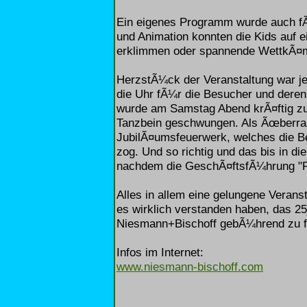
Ein eigenes Programm wurde auch fÃ
und Animation konnten die Kids auf 
erklimmen oder spannende WettkÃ¤mp
HerzstÃ¼ck der Veranstaltung war je
die Uhr fÃ¼r die Besucher und deren
wurde am Samstag Abend krÃ¤ftig zu
Tanzbein geschwungen. Als Ãœberras
JubilÃ¤umsfeuerwerk, welches die B
zog. Und so richtig und das bis in d
nachdem die GeschÃ¤ftsfÃ¼hrung "F
Alles in allem eine gelungene Veranst
es wirklich verstanden haben, das 2
Niesmann+Bischoff gebÃ¼hrend zu f
Infos im Internet:
www.niesmann-bischoff.com