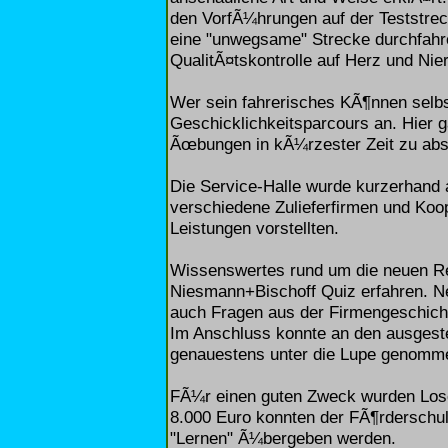
den VorfÃ¼hrungen auf der Teststrec
eine "unwegsame" Strecke durchfah
QualitÃ¤tskontrolle auf Herz und Nie
Wer sein fahrerisches KÃ¶nnen selbst
Geschicklichkeitsparcours an. Hier g
Ãœbungen in kÃ¼rzester Zeit zu abs
Die Service-Halle wurde kurzerhand a
verschiedene Zulieferfirmen und Koo
Leistungen vorstellten.
Wissenswertes rund um die neuen Re
Niesmann+Bischoff Quiz erfahren. N
auch Fragen aus der Firmengeschich
Im Anschluss konnte an den ausgeste
genauestens unter die Lupe genomm
FÃ¼r einen guten Zweck wurden Lose
8.000 Euro konnten der FÃ¶rderschu
"Lernen" Ã¼bergeben werden.