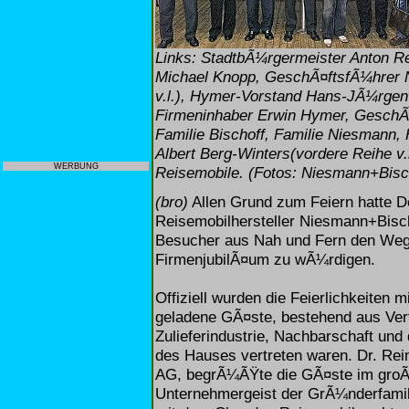
Links: StadtbÃ¼rgermeister Anton R
Michael Knopp, GeschÃ¤ftsfÃ¼hrer N
v.l.), Hymer-Vorstand Hans-JÃ¼rgen
Firmeninhaber Erwin Hymer, GeschÃ
Familie Bischoff, Familie Niesmann,
Albert Berg-Winters(vordere Reihe v.l
WERBUNG
Reisemobile. (Fotos: Niesmann+Bisc
(bro)
Allen Grund zum Feiern hatte D
Reisemobilhersteller Niesmann+Bisc
Besucher aus Nah und Fern den Weg
FirmenjubilÃ¤um zu wÃ¼rdigen.
Offiziell wurden die Feierlichkeiten 
geladene GÃ¤ste, bestehend aus Vertr
Zulieferindustrie, Nachbarschaft un
des Hauses vertreten waren. Dr. Re
AG, begrÃ¼ÃŸte die GÃ¤ste im groÃ
Unternehmergeist der GrÃ¼nderfamil