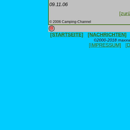
09.11.06
[zurü
© 2006 Camping-Channel
[STARTSEITE]
[NACHRICHTEN]
©2000-2018 maxxweb
[IMPRESSUM]
[