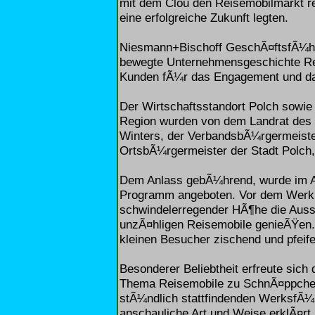
mit dem Clou den Reisemobilmarkt re
eine erfolgreiche Zukunft legten.
Niesmann+Bischoff GeschÃ¤ftsfÃ¼hre
bewegte Unternehmensgeschichte Rev
Kunden fÃ¼r das Engagement und das
Der Wirtschaftsstandort Polch sowie
Region wurden von dem Landrat des 
Winters, der VerbandsbÃ¼rgermeiste
OrtsbÃ¼rgermeister der Stadt Polch,
Dem Anlass gebÃ¼hrend, wurde im A
Programm angeboten. Vor dem Werk k
schwindelerregender HÃ¶he die Aus
unzÃ¤hligen Reisemobile genieÃŸen.
kleinen Besucher zischend und pfeif
Besonderer Beliebtheit erfreute sich
Thema Reisemobile zu SchnÃ¤ppchen
stÃ¼ndlich stattfindenden WerksfÃ¼h
anschauliche Art und Weise erklÃ¤rt.