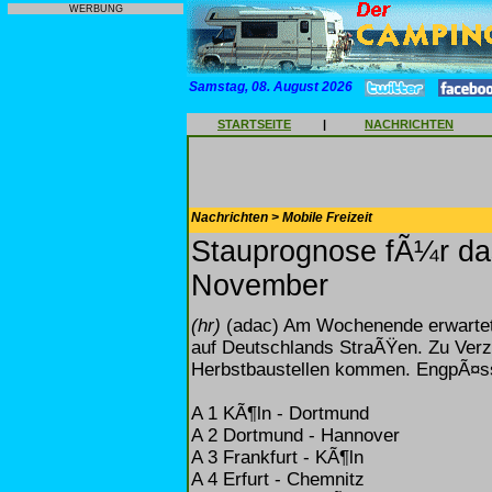
WERBUNG
Samstag, 08. August 2026
STARTSEITE
|
NACHRICHTEN
Nachrichten > Mobile Freizeit
Stauprognose fÃ¼r da
November
(hr)
(adac) Am Wochenende erwartet
auf Deutschlands StraÃŸen. Zu Verz
Herbstbaustellen kommen. EngpÃ¤sse
A 1 KÃ¶ln - Dortmund
A 2 Dortmund - Hannover
A 3 Frankfurt - KÃ¶ln
A 4 Erfurt - Chemnitz