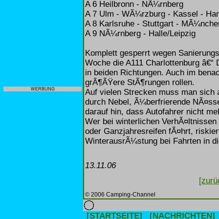
A 6 Heilbronn - NÃ¼rnberg
A 7 Ulm - WÃ¼rzburg - Kassel - Ha
A 8 Karlsruhe - Stuttgart - MÃ¼nche
A 9 NÃ¼rnberg - Halle/Leipzig
Komplett gesperrt wegen Sanierungsa
Woche die A111 Charlottenburg â€“ 
in beiden Richtungen. Auch im bena
grÃ¶ÃŸere StÃ¶rungen rollen.
WERBUNG
Auf vielen Strecken muss man sich a
durch Nebel, Ã¼berfrierende NÃ¤sse
darauf hin, dass Autofahrer nicht me
Wer bei winterlichen VerhÃ¤ltnissen
oder Ganzjahresreifen fÃ¤hrt, riskie
WinterausrÃ¼stung bei Fahrten in di
13.11.06
[zurü
© 2006 Camping-Channel
[STARTSEITE]
[NACHRICHTEN]