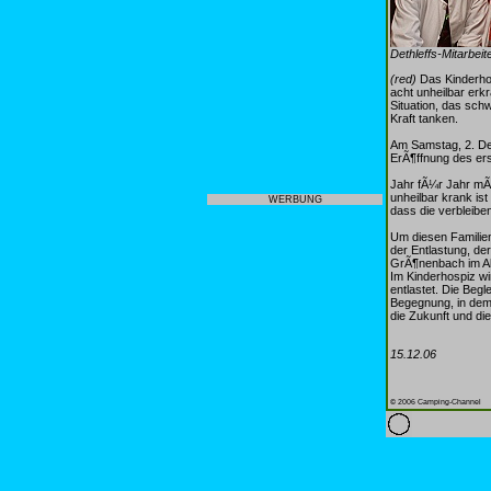
Dethleffs-Mitarbei
(red)
Das Kinderhos
acht unheilbar erk
Situation, das sch
Kraft tanken.
Am Samstag, 2. Dez
ErÃ¶ffnung des er
Jahr fÃ¼r Jahr mÃ¼
unheilbar krank is
WERBUNG
dass die verbleibe
Um diesen Familien
der Entlastung, de
GrÃ¶nenbach im Al
Im Kinderhospiz wi
entlastet. Die Beg
Begegnung, in dem
die Zukunft und di
15.12.06
© 2006 Camping-Channel