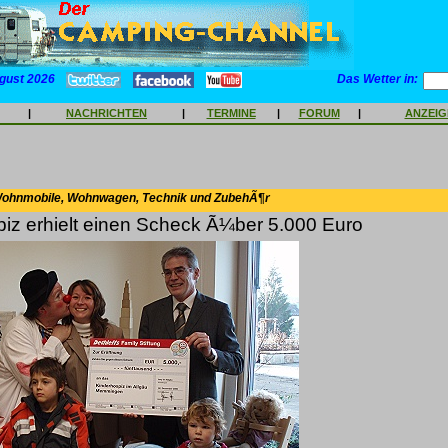
gust 2026
Das Wetter in:
|
NACHRICHTEN
|
TERMINE
|
FORUM
|
ANZEI
Wohnmobile, Wohnwagen, Technik und ZubehÃ¶r
iz erhielt einen Scheck Ã¼ber 5.000 Euro