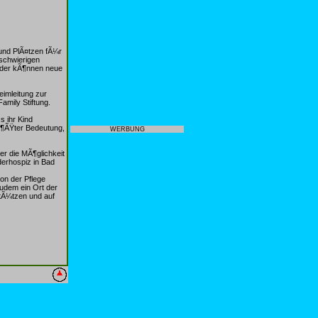
 und PlÃ¤tzen fÃ¼r
 schwierigen
inder kÃ¶nnen neue
eimleitung zur
mily Stiftung.
s ihr Kind
rÃ¶ÃŸter Bedeutung,
WERBUNG
er die MÃ¶glichkeit
derhospiz in Bad
von der Pflege
zudem ein Ort der
tÃ¼tzen und auf