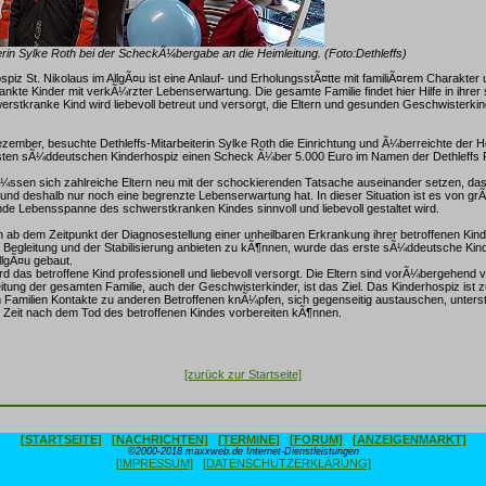
terin Sylke Roth bei der ScheckÃ¼bergabe an die Heimleitung. (Foto:Dethleffs)
piz St. Nikolaus im AllgÃ¤u ist eine Anlauf- und ErholungsstÃ¤tte mit familiÃ¤rem Charakter
rankte Kinder mit verkÃ¼rzter Lebenserwartung. Die gesamte Familie findet hier Hilfe in ihrer
werstkranke Kind wird liebevoll betreut und versorgt, die Eltern und gesunden Geschwisterk
ember, besuchte Dethleffs-Mitarbeiterin Sylke Roth die Einrichtung und Ã¼berreichte der H
sten sÃ¼ddeutschen Kinderhospiz einen Scheck Ã¼ber 5.000 Euro im Namen der Dethleffs Fa
ssen sich zahlreiche Eltern neu mit der schockierenden Tatsache auseinander setzen, das
t und deshalb nur noch eine begrenzte Lebenserwartung hat. In dieser Situation ist es von g
nde Lebensspanne des schwerstkranken Kindes sinnvoll und liebevoll gestaltet wird.
 ab dem Zeitpunkt der Diagnosestellung einer unheilbaren Erkrankung ihrer betroffenen Kind
r Begleitung und der Stabilisierung anbieten zu kÃ¶nnen, wurde das erste sÃ¼ddeutsche Kin
lgÃ¤u gebaut.
rd das betroffene Kind professionell und liebevoll versorgt. Die Eltern sind vorÃ¼bergehend 
leitung der gesamten Familie, auch der Geschwisterkinder, ist das Ziel. Das Kinderhospiz ist 
 Familien Kontakte zu anderen Betroffenen knÃ¼pfen, sich gegenseitig austauschen, unters
e Zeit nach dem Tod des betroffenen Kindes vorbereiten kÃ¶nnen.
[zurück zur Startseite]
[STARTSEITE]
[NACHRICHTEN]
[TERMINE]
[FORUM]
[ANZEIGENMARKT]
©2000-2018 maxxweb.de Internet-Dienstleistungen
[IMPRESSUM]
[DATENSCHUTZERKLÄRUNG]