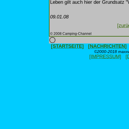
Leben gilt auch hier der Grundsatz 
09.01.08
[zurü
© 2008 Camping-Channel
[STARTSEITE]
[NACHRICHTEN]
©2000-2018 maxxwe
[IMPRESSUM]
[