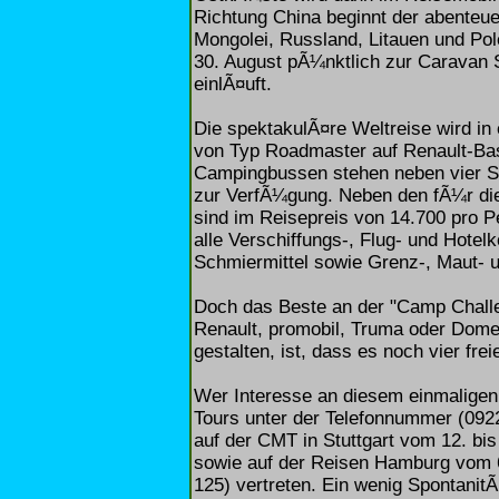
Richtung China beginnt der abenteu
Mongolei, Russland, Litauen und Po
30. August pÃ¼nktlich zur Caravan
einlÃ¤uft.
Die spektakulÃ¤re Weltreise wird in
von Typ Roadmaster auf Renault-Bas
Campingbussen stehen neben vier Sc
zur VerfÃ¼gung. Neben den fÃ¼r die
sind im Reisepreis von 14.700 pro P
alle Verschiffungs-, Flug- und Hotelk
Schmiermittel sowie Grenz-, Maut- u
Doch das Beste an der "Camp Chall
Renault, promobil, Truma oder Dometi
gestalten, ist, dass es noch vier fr
Wer Interesse an diesem einmaligen 
Tours unter der Telefonnummer (092
auf der CMT in Stuttgart vom 12. bi
sowie auf der Reisen Hamburg vom 6
125) vertreten. Ein wenig SpontanitÃ¤