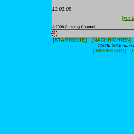
13.01.08
[zurü
© 2008 Camping-Channel
[STARTSEITE]
[NACHRICHTEN]
©2000-2018 maxxwe
[IMPRESSUM]
[