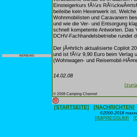
Einsteigerkurs fÃ¼rs RÃ¼ckwÃ¤rts
beileibe kein Hexenwerk ist. Welch
Wohnmobilisten und Caravanern be
und wie die Ver- und Entsorgung klapp
schnell kompetente Antworten. Das V
DCHV-Fachhandelsbetriebe rundet da
Der jÃ¤hrlich aktualisierte Copilot 2
und ist fÃ¼r 9,90 Euro beim Verlag 
WERBUNG
(Wohnwagen- und Reisemobil-HÃ¤ndle
14.02.08
[zurü
© 2008 Camping-Channel
[STARTSEITE]
[NACHRICHTEN]
©2000-2018 maxxwe
[IMPRESSUM]
[