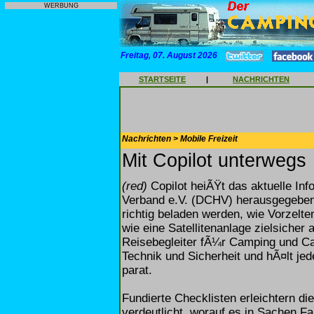
WERBUNG
Freitag, 07. August 2026
STARTSEITE
|
NACHRICHTEN
Nachrichten > Mobile Freizeit
Mit Copilot unterwegs
(red)
Copilot heiÃŸt das aktuelle In
Verband e.V. (DCHV) herausgegeben 
richtig beladen werden, wie Vorzelte
wie eine Satellitenanlage zielsicher 
Reisebegleiter fÃ¼r Camping und Ca
Technik und Sicherheit und hÃ¤lt je
parat.
Fundierte Checklisten erleichtern di
verdeutlicht, worauf es in Sachen F