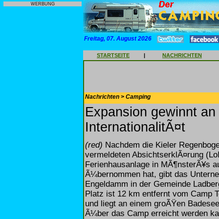
WERBUNG
Freitag, 07. August 2026
STARTSEITE
|
NACHRICHTEN
Nachrichten > Camping
Expansion gewinnt an
InternationalitÃ¤t
(red)
Nachdem die Kieler Regenboge
vermeldeten AbsichtserklÃ¤rung (LoI
Ferienhausanlage in MÃ¶nsterÃ¥s au
Ã¼bernommen hat, gibt das Untern
Engeldamm in der Gemeinde Ladber
Platz ist 12 km entfernt vom Camp Te
und liegt an einem groÃŸen Badesee
Ã¼ber das Camp erreicht werden ka