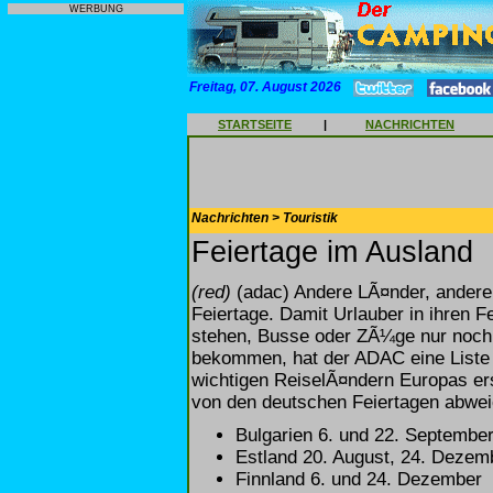
WERBUNG
Freitag, 07. August 2026
STARTSEITE
|
NACHRICHTEN
Nachrichten > Touristik
Feiertage im Ausland
(red)
(adac) Andere LÃ¤nder, andere 
Feiertage. Damit Urlauber in ihren 
stehen, Busse oder ZÃ¼ge nur noch 
bekommen, hat der ADAC eine Liste a
wichtigen ReiselÃ¤ndern Europas ers
von den deutschen Feiertagen abwei
Bulgarien 6. und 22. Septembe
Estland 20. August, 24. Dezem
Finnland 6. und 24. Dezember