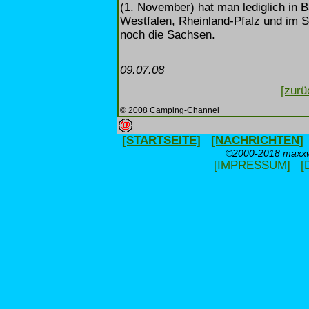
(1. November) hat man lediglich in
Westfalen, Rheinland-Pfalz und im S
noch die Sachsen.
09.07.08
[zurü
© 2008 Camping-Channel
[STARTSEITE]
[NACHRICHTEN]
©2000-2018 maxxwe
[IMPRESSUM]
[