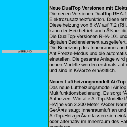
Neue DualTop Versionen mit Elekt
Die neuen Versionen DualTop RHA-10
Elektrozusatzheizfunktion. Diese er
Dieselheizung von 6 kW auf 7,2 (R
kann der Heizbetrieb auch Ã¼ber di
Die DualTop-Versionen RHA-101 und
digitalen Bedienelement ausgeliefert
Die Beheizung des Innenraumes und
WERBUNG
AntiFreeze-Modus und die automatisc
einstellen. Die gesamte Anlage wird
neuen Modelle werden erstmals auf 
und sind in KÃ¼rze erhÃ¤ltlich.
Neues Luftheizungsmodell AirTop
Das neue Luftheizungsmodell AirTop
Multifunktionsbedienung. Es sorgt f
Aufheizen. Wie alle AirTop-Modelle lÃ
HÃ¶he von 2.200 Meter Ã¼ber Normal
GerÃ¤ts saugt Innenraumluft an und
AirTop-HeizgerÃ¤te lassen sich einf
oder alternativ im Innenraum des Fa