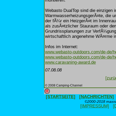
montieren.
Webasto DualTop sind die einzigen i
WarmwasserheizungsgerÃ¤te, die un
der fÃ¼r ein HeizgerÃ¤t im Innenr
als zusÃ¤tzlicher Stauraum oder dem
Grundrissplanungen zur VerfÃ¼gung
wirtschaftlich angenehme WÃ¤rme i
Infos im Internet:
www.webasto-outdoors.com/de-de/he
www.webasto-outdoors.com/de-de/hei
www.caravaning-award.de
07.08.08
[zurü
© 2008 Camping-Channel
[STARTSEITE]
[NACHRICHTEN]
©2000-2018 maxxwe
[IMPRESSUM]
[