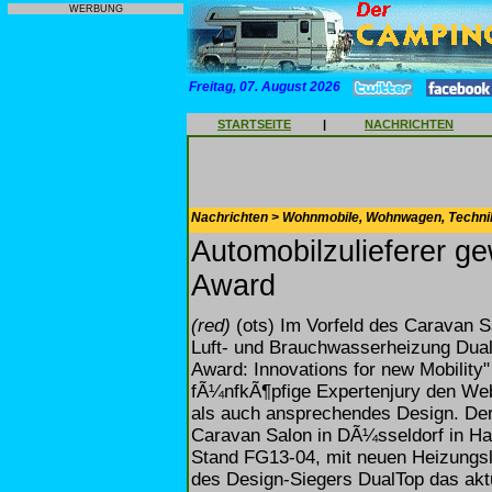
WERBUNG
Freitag, 07. August 2026
STARTSEITE
|
NACHRICHTEN
Nachrichten > Wohnmobile, Wohnwagen, Techni
Automobilzulieferer g
Award
(red)
(ots) Im Vorfeld des Caravan S
Luft- und Brauchwasserheizung Dua
Award: Innovations for new Mobility
fÃ¼nfkÃ¶pfige Expertenjury den Web
als auch ansprechendes Design. Der 
Caravan Salon in DÃ¼sseldorf in Hal
Stand FG13-04, mit neuen Heizungs
des Design-Siegers DualTop das akt