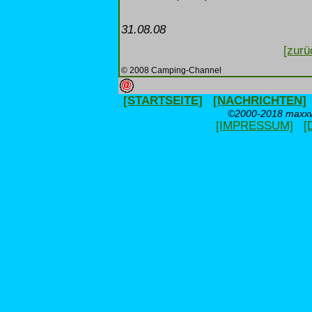
31.08.08
[zurü
© 2008 Camping-Channel
[STARTSEITE]
[NACHRICHTEN]
©2000-2018 maxxwe
[IMPRESSUM]
[