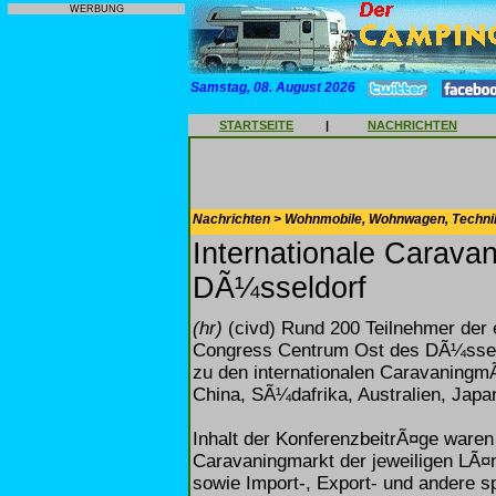
WERBUNG
Samstag, 08. August 2026
STARTSEITE
|
NACHRICHTEN
Nachrichten > Wohnmobile, Wohnwagen, Techni
Internationale Caravan
DÃ¼sseldorf
(hr)
(civd) Rund 200 Teilnehmer der 
Congress Centrum Ost des DÃ¼ssel
zu den internationalen CaravaningmÃ
China, SÃ¼dafrika, Australien, Japa
Inhalt der KonferenzbeitrÃ¤ge waren
Caravaningmarkt der jeweiligen LÃ¤
sowie Import-, Export- und andere s