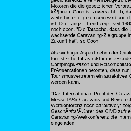
gewichtsreduzierte Fahrzeuge zu bau
Motoren die die gesetzlichen Verbr
kÃ¶nnen. Coon ist zuversichtlich, d
weiterhin erfolgreich sein wird und
ist. Der Langzeittrend zeige seit 19
nach oben. "Die Tatsache, dass die 
wachsende Caravaning-Zielgruppe in
Zukunft hat", so Coon.
Als wichtiger Aspekt neben der Qual
touristische Infrastruktur insbeson
CampingplÃ¤tzen und Reisemobilstel
PrÃ¤sentationen betonten, dass nur
Tourismusvertretern ein attraktive
werden kann.
"Das Internationale Profil des Cara
Messe fÃ¼r Caravans und Reisemobi
Weltkonferenz noch attraktiver," zei
GeschÃ¤ftsfÃ¼hrer des CIVD zufriede
Caravaning-Weltkonferenz die inter
eingeladen.