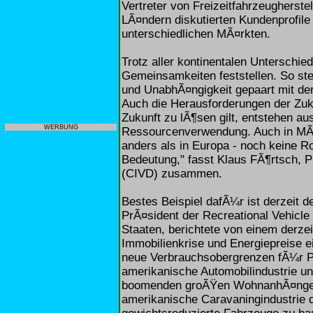
Vertreter von Freizeitfahrzeugherstel
LÃ¤ndern diskutierten Kundenprofile
unterschiedlichen MÃ¤rkten.
Trotz aller kontinentalen Unterschie
Gemeinsamkeiten feststellen. So steh
und UnabhÃ¤ngigkeit gepaart mit de
Auch die Herausforderungen der Zuku
Zukunft zu lÃ¶sen gilt, entstehen a
WERBUNG
Ressourcenverwendung. Auch in MÃ¤
anders als in Europa - noch keine R
Bedeutung," fasst Klaus FÃ¶rtsch, 
(CIVD) zusammen.
Bestes Beispiel dafÃ¼r ist derzeit 
PrÃ¤sident der Recreational Vehicle 
Staaten, berichtete von einem derz
Immobilienkrise und Energiepreise e
neue Verbrauchsobergrenzen fÃ¼r 
amerikanische Automobilindustrie u
boomenden groÃŸen WohnanhÃ¤nger h
amerikanische Caravaningindustrie 