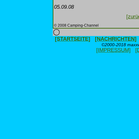
05.09.08
[zurü
© 2008 Camping-Channel
[STARTSEITE]
[NACHRICHTEN]
©2000-2018 maxxwe
[IMPRESSUM]
[