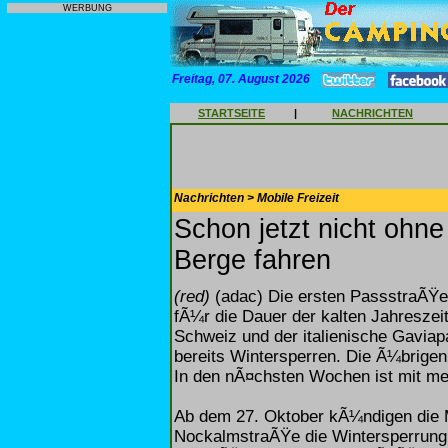
WERBUNG
Freitag, 07. August 2026
STARTSEITE
|
NACHRICHTEN
Nachrichten > Mobile Freizeit
Schon jetzt nicht ohn
Berge fahren
(red)
(adac) Die ersten PassstraÃŸen
fÃ¼r die Dauer der kalten Jahreszei
Schweiz und der italienische Gavia
bereits Wintersperren. Die Ã¼brigen
In den nÃ¤chsten Wochen ist mit me
Ab dem 27. Oktober kÃ¼ndigen die 
NockalmstraÃŸe die Wintersperrung