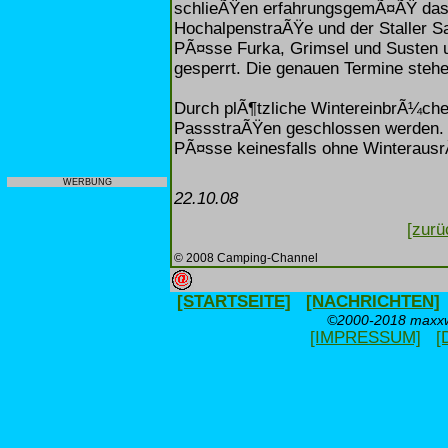
schlieÃŸen erfahrungsgemÃ¤ÃŸ das
HochalpenstraÃŸe und der Staller Sa
PÃ¤sse Furka, Grimsel und Susten un
gesperrt. Die genauen Termine stehe
Durch plÃ¶tzliche WintereinbrÃ¼che
PassstraÃŸen geschlossen werden. Be
PÃ¤sse keinesfalls ohne Winteraus
WERBUNG
22.10.08
[zurü
© 2008 Camping-Channel
[STARTSEITE]
[NACHRICHTEN]
©2000-2018 maxxwe
[IMPRESSUM]
[