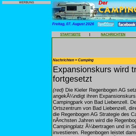
WERBUNG
Freitag, 07. August 2026
STARTSEITE
|
NACHRICHTEN
Nachrichten > Camping
Expansionskurs wird t
fortgesetzt
(red)
Die Kieler Regenbogen AG setz
angekÃ¼ndigt ihren Expansionskurs
Campingpark von Bad Liebenzell. De
Ortszentrum von Bad Liebenzell, dire
die Regenbogen AG Strategie des Ca
nÃ¤chsten Jahren wird die Regenbog
Campingplatz Ã¼bertragen und in Se
investieren. Regenbogen leistet dam