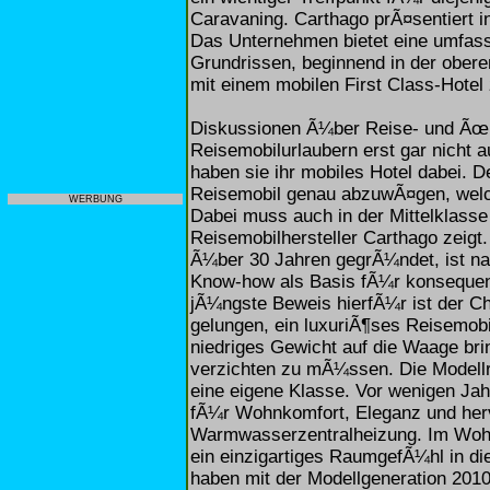
Caravaning. Carthago prÃ¤sentiert i
Das Unternehmen bietet eine umfas
Grundrissen, beginnend in der obere
mit einem mobilen First Class-Hotel 
Diskussionen Ã¼ber Reise- und Ãœ
Reisemobilurlaubern erst gar nicht a
haben sie ihr mobiles Hotel dabei. D
Reisemobil genau abzuwÃ¤gen, welc
WERBUNG
Dabei muss auch in der Mittelklasse 
Reisemobilhersteller Carthago zeig
Ã¼ber 30 Jahren gegrÃ¼ndet, ist na
Know-how als Basis fÃ¼r konsequent
jÃ¼ngste Beweis hierfÃ¼r ist der Chi
gelungen, ein luxuriÃ¶ses Reisemobi
niedriges Gewicht auf die Waage brin
verzichten zu mÃ¼ssen. Die Modellre
eine eigene Klasse. Vor wenigen Jah
fÃ¼r Wohnkomfort, Eleganz und her
Warmwasserzentralheizung. Im Woh
ein einzigartiges RaumgefÃ¼hl in die
haben mit der Modellgeneration 2010 