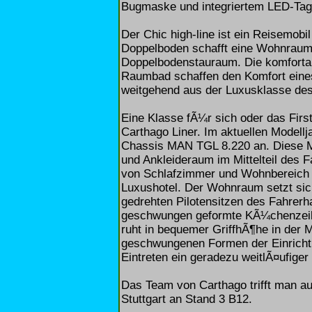
Bugmaske und integriertem LED-Tagf
Der Chic high-line ist ein Reisemob
Doppelboden schafft eine Wohnraum
Doppelbodenstauraum. Die komforta
Raumbad schaffen den Komfort eines
weitgehend aus der Luxusklasse d
Eine Klasse fÃ¼r sich oder das First
Carthago Liner. Im aktuellen Modell
Chassis MAN TGL 8.220 an. Diese M
und Ankleideraum im Mittelteil des
von Schlafzimmer und Wohnbereich ab
Luxushotel. Der Wohnraum setzt sic
gedrehten Pilotensitzen des Fahrer
geschwungen geformte KÃ¼chenzeile
ruht in bequemer GriffhÃ¶he in der
geschwungenen Formen der Einrichtu
Eintreten ein geradezu weitlÃ¤ufige
Das Team von Carthago trifft man au
Stuttgart an Stand 3 B12.