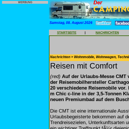
WERBUNG
Samstag, 08. August 2026
STARTSEITE
|
NACHRICHTEN
Nachrichten > Wohnmobile, Wohnwagen, Techni
Reisen mit Comfort
(red)
Auf der Urlaubs-Messe CMT vo
der Reisemobilhersteller Cartha
20 verschiedene Reisemobile vor. 
m Chic c-line in der 3,5-Tonnen K
neuen Premiumbad auf dem Busc
Die CMT ist eine internationale Auss
Urlaubsbegeisterte bekommen auf de
Trendreisezielen, Unterkunftsarten 
ein wichtiger Treffpunkt fÃ¼r diejeni