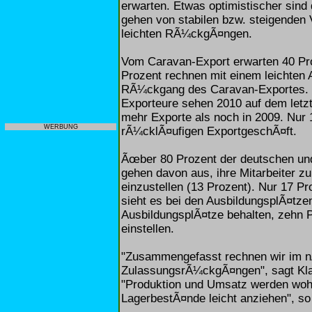
erwarten. Etwas optimistischer sind
gehen von stabilen bzw. steigenden 
leichten RÃ¼ckgÃ¤ngen.
Vom Caravan-Export erwarten 40 Pr
Prozent rechnen mit einem leichten 
RÃ¼ckgang des Caravan-Exportes. I
Exporteure sehen 2010 auf dem letz
mehr Exporte als noch in 2009. Nur 1
WERBUNG
rÃ¼cklÃ¤ufigen ExportgeschÃ¤ft.
Ãœber 80 Prozent der deutschen und
gehen davon aus, ihre Mitarbeiter zu
einzustellen (13 Prozent). Nur 17 Pr
sieht es bei den AusbildungsplÃ¤tze
AusbildungsplÃ¤tze behalten, zehn 
einstellen.
"Zusammengefasst rechnen wir im nÃ
ZulassungsrÃ¼ckgÃ¤ngen", sagt Kla
"Produktion und Umsatz werden wohl
LagerbestÃ¤nde leicht anziehen", so