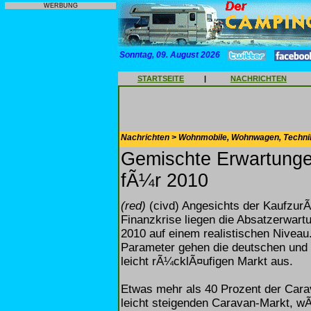
WERBUNG
Sonntag, 09. August 2026
STARTSEITE
|
NACHRICHTEN
Nachrichten > Wohnmobile, Wohnwagen, Techni
Gemischte Erwartunge
fÃ¼r 2010
(red)
(civd) Angesichts der Kaufzur
Finanzkrise liegen die Absatzerwar
2010 auf einem realistischen Nivea
Parameter gehen die deutschen und 
leicht rÃ¼cklÃ¤ufigen Markt aus.
Etwas mehr als 40 Prozent der Carav
leicht steigenden Caravan-Markt, w