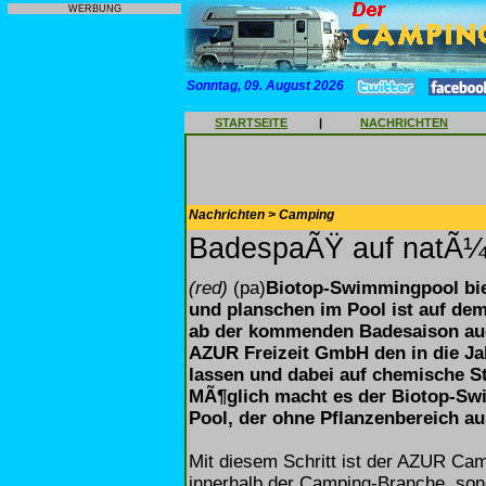
WERBUNG
Sonntag, 09. August 2026
STARTSEITE
|
NACHRICHTEN
Nachrichten > Camping
BadespaÃŸ auf natÃ¼r
(red)
(pa)
Biotop-Swimmingpool bie
und planschen im Pool ist auf de
ab der kommenden Badesaison auc
AZUR Freizeit GmbH den in die J
lassen und dabei auf chemische St
MÃ¶glich macht es der Biotop-Swi
Pool, der ohne Pflanzenbereich a
Mit diesem Schritt ist der AZUR Camp
innerhalb der Camping-Branche, son