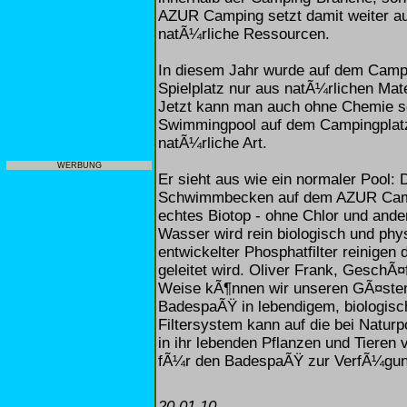
AZUR Camping setzt damit weiter 
natÃ¼rliche Ressourcen.
In diesem Jahr wurde auf dem Campin
Spielplatz nur aus natÃ¼rlichen Mater
Jetzt kann man auch ohne Chemie s
Swimmingpool auf dem Campingplat
natÃ¼rliche Art.
WERBUNG
Er sieht aus wie ein normaler Pool
Schwimmbecken auf dem AZUR Campin
echtes Biotop - ohne Chlor und ande
Wasser wird rein biologisch und physi
entwickelter Phosphatfilter reinigen
geleitet wird. Oliver Frank, GeschÃ
Weise kÃ¶nnen wir unseren GÃ¤sten
BadespaÃŸ in lebendigem, biologisc
Filtersystem kann auf die bei Natur
in ihr lebenden Pflanzen und Tieren 
fÃ¼r den BadespaÃŸ zur VerfÃ¼gung
20.01.10