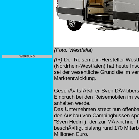
(Foto: Westfalia)
WERBUNG
(hr)
Der Reisemobil-Hersteller Wes
(Nordrhein-Westfalen) hat heute Inso
sei der wesentliche Grund die im ve
Marktentwicklung.
GeschÃ¤ftsfÃ¼hrer Sven DÃ¼bbers 
Einbruch bei den Reisemobilen im v
anhalten werde.
Das Unternehmen strebt nun offenba
den Ausbau von Campingbussen spezia
"Sven Hedin"), der zur MÃ¼nchner In
beschÃ¤ftigt bislang rund 170 Mitarb
Millionen Euro.