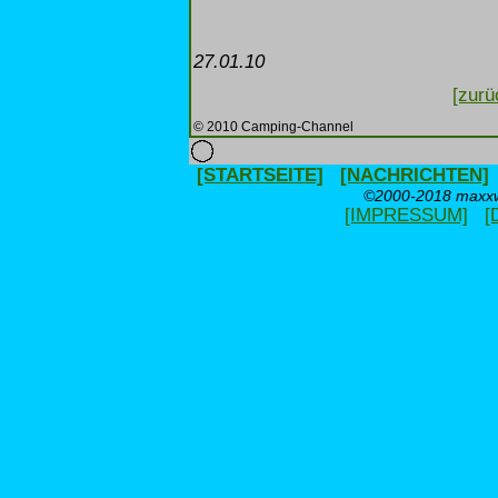
27.01.10
[zurü
© 2010 Camping-Channel
[STARTSEITE]
[NACHRICHTEN]
©2000-2018 maxxwe
[IMPRESSUM]
[