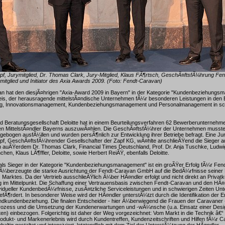
apf, Jurymitglied, Dr. Thomas Clark, Jury-Mitglied, Klaus FÃ¶rtsch, GeschÃ¤ftsfÃ¼hrung F
ymitglied und Initiator des Axia Awards 2009. (Foto: Fendt-Caravan)
n hat den diesjÃ¤hrigen "Axia-Award 2009 in Bayern" in der Kategorie "Kundenbeziehungs
reis, der herausragende mittelstÃ¤ndische Unternehmen fÃ¼r besonderen Leistungen in den
rung, Innovationsmanagement, Kundenbeziehungsmanagement und Personalmanagement in sch
d Beratungsgesellschaft Deloitte hat in einem Beurteilungsverfahren 62 Bewerberunternehm
ten MittelstÃ¤ndler Bayerns auszuwÃ¤hlen. Die GeschÃ¤ftsfÃ¼hrer der Unternehmen musste
ebogen ausfÃ¼llen und wurden persÃ¶nlich zur Entwicklung ihrer Betriebe befragt. Eine Jur
pf, GeschÃ¤ftsfÃ¼hrender Gesellschafter der Zapf KG, wÃ¤hlte anschlieÃŸend die Sieger au
 auÃŸerdem Dr. Thomas Clark, Financial Times Deutschland, Prof. Dr. Anja Tuschke, Ludwi
en, Klaus LÃ¶ffler, Deloitte, sowie Herbert ReiÃŸ, ebenfalls Deloitte.
als Sieger in der Kategorie "Kundenbeziehungsmanagement" ist ein groÃŸer Erfolg fÃ¼r Fen
Ã¼berzeugte die starke Ausrichtung der Fendt-Caravan GmbH auf die BedÃ¼rfnisse seiner
Marktes. Da der Vertrieb ausschlieÃŸlich Ã¼ber HÃ¤ndler erfolgt und nicht direkt an Privatk
 im Mittelpunkt. Die Schaffung einer Vertrauensbasis zwischen Fendt-Caravan und den HÃ¤
ividueller KundenbedÃ¼rfnisse, zusÃ¤tzliche Serviceleistungen und in schwierigen Zeiten Un
efÃ¶rdert. In besonderer Weise wird der HÃ¤ndler unterstÃ¼tzt durch die Identifikation der 
ndkundenbeziehung. Die finalen Entscheider - hier Ã¼berwiegend die Frauen der Caravaner 
ozess und die Umsetzung der Kundenerwartungen und ‑wÃ¼nsche (u.a. Einsatz einer Desig
) einbezogen. Folgerichtig ist daher der Weg vorgezeichnet: Vom Markt in die Technik â€“ 
dukt- und Markenerlebnis wird durch Kundentreffen, Kundenzeitschriften und Hilfen fÃ¼r C
altig gestaltet und intensiviert, letztendlich mit dem Ziel der UnterstÃ¼tzung der HÃ¤ndler.