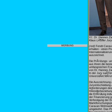
V.l.: Dr. Hannes Z
Klaus LÃ¶ffler Jur
WERBUNG
(red)
Fendt-Carava
erhalten - einen P
Internationalisie
auszeichnet.
Die PrÃ¼fungs- un
aus ihnen die bes
umfangreichen Frag
von Dr. Hannes Za
In der Jury saÃŸen
UniversitÃ¤t MÃ¼nch
Die Auszeichnung 
Juryentscheidung 
Anforderungen des 
HÃ¤ndlerbeziehung
die ErfÃ¼llung ind
der Finanzierung g
Verfestigung der E
Marktforschungspr
Caravan-Wohnwelten
umgekehrt. Das Pro
Neueinsteiger nachh