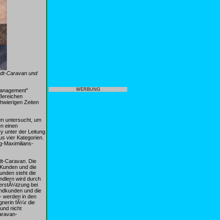
endt-Caravan und
WERBUNG
management"
 Bereichen
wierigen Zeiten
en untersucht, um
n einen
y unter der Leitung
s vier Kategorien.
g-Maximilians-
dt-Caravan. Die
 Kunden und die
unden steht die
ndlern wird durch
terstÃ¼tzung bei
Endkunden und die
- werden in den
nerin fÃ¼r die
und nicht
aravan-