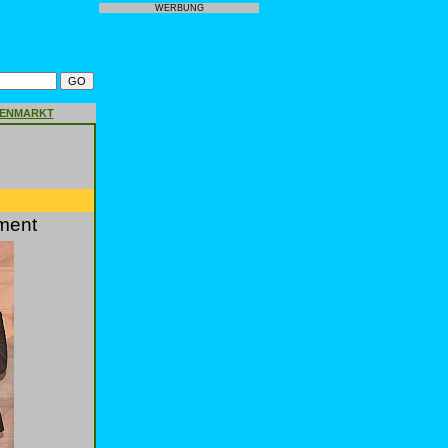
WERBUNG
GENMARKT
ment