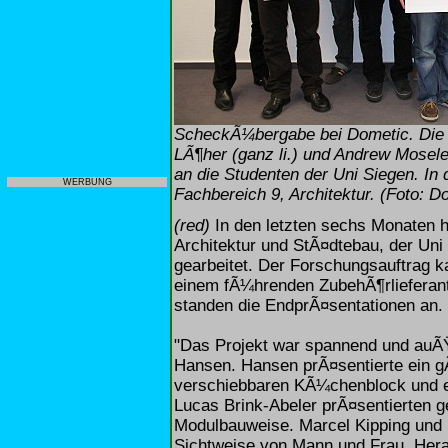
ScheckÃ¼bergabe bei Dometic. Die dr
LÃ¶her (ganz li.) und Andrew Mosel
an die Studenten der Uni Siegen. In d
WERBUNG
Fachbereich 9, Architektur. (Foto:
(red)
In den letzten sechs Monaten 
Architektur und StÃ¤dtebau, der Un
gearbeitet. Der Forschungsauftrag k
einem fÃ¼hrenden ZubehÃ¶rlieferant
standen die EndprÃ¤sentationen an.
"Das Projekt war spannend und auÃ
Hansen. Hansen prÃ¤sentierte ein 
verschiebbaren KÃ¼chenblock und e
Lucas Brink-Abeler prÃ¤sentierten
Modulbauweise. Marcel Kipping und 
Sichtweise von Mann und Frau. Her