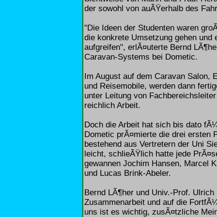
der sowohl von auÃŸerhalb des Fahrz
"Die Ideen der Studenten waren groÃ
die konkrete Umsetzung gehen und e
aufgreifen", erlÃ¤uterte Bernd LÃ¶he
Caravan-Systems bei Dometic.
Im August auf dem Caravan Salon,
und Reisemobile, werden dann fertig
unter Leitung von Fachbereichsleiter
reichlich Arbeit.
Doch die Arbeit hat sich bis dato f
Dometic prÃ¤mierte die drei ersten P
bestehend aus Vertretern der Uni Si
leicht, schlieÃŸlich hatte jede PrÃ
gewannen Jochim Hansen, Marcel Ki
und Lucas Brink-Abeler.
Bernd LÃ¶her und Univ.-Prof. Ulrich
Zusammenarbeit und auf die FortfÃ
uns ist es wichtig, zusÃ¤tzliche Me