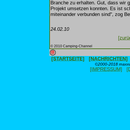
Branche zu erhalten. Gut, dass wir 
Projekt umsetzen konnten. Es ist s
miteinander verbunden sind", zog Be
24.02.10
[zurü
© 2010 Camping-Channel
[STARTSEITE]
[NACHRICHTEN]
©2000-2018 maxxwe
[IMPRESSUM]
[