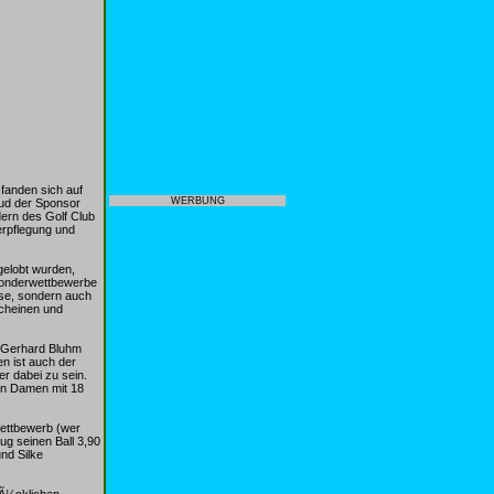
 fanden sich auf
WERBUNG
lud der Sponsor
ern des Golf Club
erpflegung und
gelobt wurden,
 Sonderwettbewerbe
sse, sondern auch
scheinen und
n Gerhard Bluhm
n ist auch der
er dabei zu sein.
en Damen mit 18
Wettbewerb (wer
ug seinen Ball 3,90
nd Silke
lÃ¼cklichen