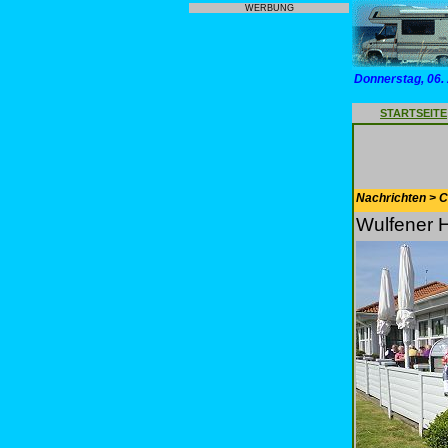
WERBUNG
Donnerstag, 06.
STARTSEITE
Nachrichten > 
Wulfener 