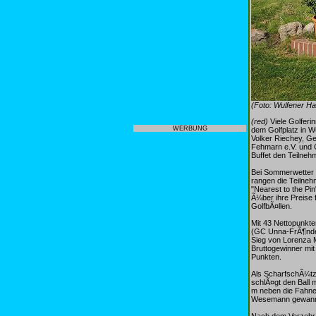
(Foto: Wulfener Ha
(red)
Viele Golferi
WERBUNG
dem Golfplatz in W
Volker Riechey, Ge
Fehmarn e.V. und 
Buffet den Teilne
Bei Sommerwetter 
rangen die Teilneh
"Nearest to the Pi
Ã¼ber ihre Preise 
GolfbÃ¤llen.
Mit 43 Nettopunkte
(GC Unna-FrÃ¶nden
Sieg von Lorenza Ma
Bruttogewinner mi
Punkten.
Als ScharfschÃ¼tzi
schlÃ¤gt den Ball 
m neben die Fahne
Wesemann gewannen
Nach dem Verzehr 