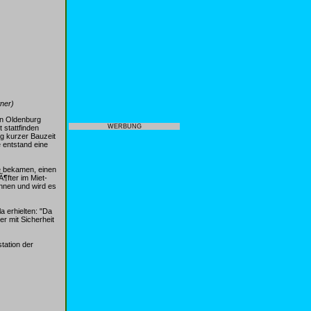
ner)
in Oldenburg
WERBUNG
 stattfinden
g kurzer Bauzeit
entstand eine
e bekamen, einen
¶fter im Miet-
nnen und wird es
a erhielten: "Da
er mit Sicherheit
tation der