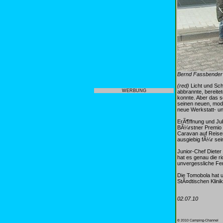
Bernd Fassbender (
(red)
Licht und Sch
WERBUNG
abbrannte, bereite
konnte. Aber das s
seinen neuen, mod
neue Werkstatt- un
ErÃ¶ffnung und Ju
BÃ¼rstner Premio 4
Caravan auf Reise
ausgiebig fÃ¼r sei
Junior-Chef Dieter
hat es genau die r
unvergessliche Fe
Die Tomobola hat 
StÃ¤dtischen Klini
02.07.10
© 2010 Camping-Channel