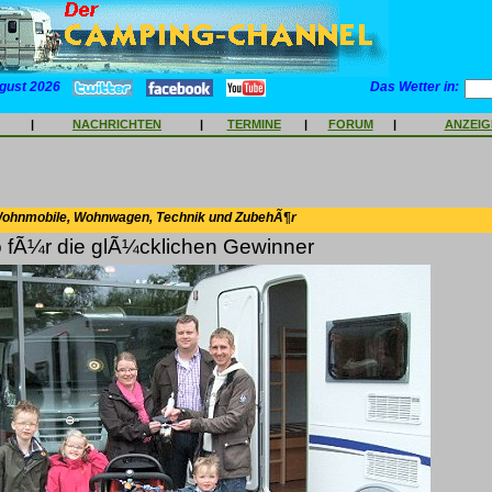
gust 2026
Das Wetter in:
|
NACHRICHTEN
|
TERMINE
|
FORUM
|
ANZEI
Wohnmobile, Wohnwagen, Technik und ZubehÃ¶r
o fÃ¼r die glÃ¼cklichen Gewinner