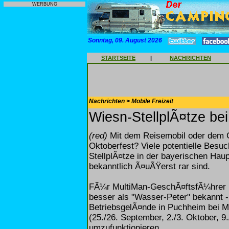
WERBUNG
Sonntag, 09. August 2026
STARTSEITE
|
NACHRICHTEN
Nachrichten > Mobile Freizeit
Wiesn-StellplÃ¤tze be
(red)
Mit dem Reisemobil oder dem
Oktoberfest? Viele potentielle Besu
StellplÃ¤tze in der bayerischen Hau
bekanntlich Ã¤uÃŸerst rar sind.
FÃ¼r MultiMan-GeschÃ¤ftsfÃ¼hrer P
besser als "Wasser-Peter" bekannt -
BetriebsgelÃ¤nde in Puchheim bei 
(25./26. September, 2./3. Oktober, 9.
umzufunktionieren.