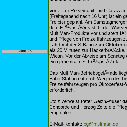
Vor allem Reisemobil- und Caravani
(Freitagabend nach 16 Uhr) ist ein
Freibier geplant. Am Samstagmorgen
dem FrÃ¼hstÃ¼ck stellt der Wasser-
MultiMan-Produkte vor und steht fÃ¼
und Pflege von Freizeitfahrzeugen z
Fahrt mit der S-Bahn zum Oktoberfe
als 20 Minuten zur HackerbrÃ¼cke. 
WERBUNG
Wiesn. Vor der Abreise am Sonntag 
ein gemeinsames FrÃ¼hstÃ¼ck.
Das MultiMan-BetriebsgelÃ¤nde lieg
Bahn-Station entfernt. Wegen des b
Freizeitfahrzeugen pro Oktoberfest
erforderlich.
Stolz verweist Peter GelzhÃ¤user 
Concorde und Herzog Zelte die Pfle
empfehlen.
E-Mail-Kontakt:
pg@muliman.de