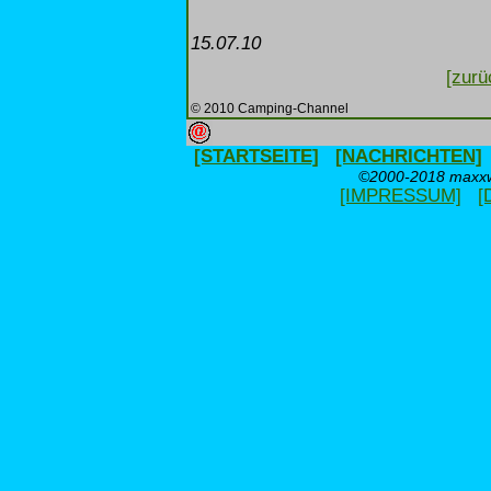
15.07.10
[zurü
© 2010 Camping-Channel
[STARTSEITE]
[NACHRICHTEN]
©2000-2018 maxxwe
[IMPRESSUM]
[