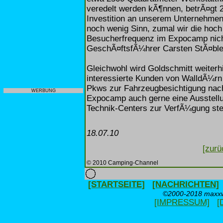
veredelt werden kÃ¶nnen, betrÃ¤gt 
Investition an unserem Unternehme
noch wenig Sinn, zumal wir die hoch
Besucherfrequenz im Expocamp nicht
GeschÃ¤ftsfÃ¼hrer Carsten StÃ¤ble
Gleichwohl wird Goldschmitt weiter
interessierte Kunden von WalldÃ¼rn
Pkws zur Fahrzeugbesichtigung na
WERBUNG
Expocamp auch gerne eine Ausstell
Technik-Centers zur VerfÃ¼gung stel
18.07.10
[zurü
© 2010 Camping-Channel
[STARTSEITE]
[NACHRICHTEN]
©2000-2018 maxxwe
[IMPRESSUM]
[