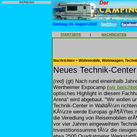
WERBUNG
Sonntag, 09. August 2026
STARTSEITE
|
NACHRICHTEN
Nachrichten > Wohnmobile, Wohnwagen, Techni
Neues Technik-Center
(red)
(gt) Nach rund eineinhalb Jahr
Wertheimer Expocamp (
wir berichte
optisches Highlight in diesem Fach
Arena" wird abgebaut. "Wir wollen u
Technik-Center in WalldÃ¼rn richten
KÃ¼rze werde Europas grÃ¶ÃŸtes 
die Veredlung von Reisemobilen erÃ¶
vor vier Jahren eingeweihten Technik
Investitionssumme fÃ¼r die riesigen
etwa 2500 Quadratmeter Werkstattfl