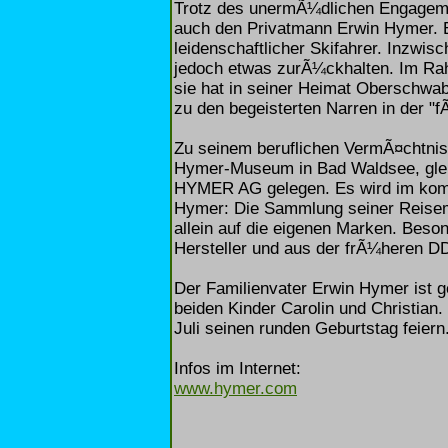
Trotz des unermÃ¼dlichen Engageme
auch den Privatmann Erwin Hymer. Er 
leidenschaftlicher Skifahrer. Inzwis
jedoch etwas zurÃ¼ckhalten. Im Ra
sie hat in seiner Heimat Oberschwa
zu den begeisterten Narren in der "f
Zu seinem beruflichen VermÃ¤chtnis
Hymer-Museum in Bad Waldsee, glei
HYMER AG gelegen. Es wird im komm
Hymer: Die Sammlung seiner Reisemo
allein auf die eigenen Marken. Beso
Hersteller und aus der frÃ¼heren D
Der Familienvater Erwin Hymer ist g
beiden Kinder Carolin und Christian
Juli seinen runden Geburtstag feiern
Infos im Internet:
www.hymer.com