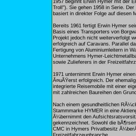
1957 beginnt Erwin Hymer mit der E
Troll"). Sie gehen 1958 in Serie. 
basiert in direkter Folge auf diesen 
Bereits 1961 fertigt Erwin Hymer se
Basis eines Transporters von Borgw
Projekt jedoch nicht weiterverfolgt 
erfolgreich auf Caravans. Parallel 
Fertigung von Aluminiumleitern in 
Unternehmens Hymer-Leichtmetallbau
sowie Zulieferers in der Freizeitfa
1971 unternimmt Erwin Hymer einen 
Ã¤uÃŸerst erfolgreich. Der ehemalig
integrierte Reisemobile mit einer ei
mit zahlreichen Baureihen den Gru
Nach einem gesundheitlichen RÃ¼ck
Stammmarke HYMER in eine Aktienges
Ã¼bernimmt den Aufsichtsratsvorsit
gekennzeichnet. Sowohl die bÃ¶rsen
CMC in Hymers Privatbesitz Ã¼ber
Freizeitfahrzeugbranche.