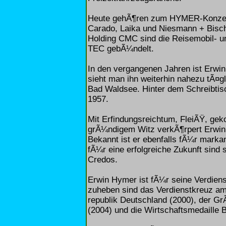
Heute gehÃ¶ren zum HYMER-Konzer
Carado, Laika und Niesmann + Bisch
Holding CMC sind die Reisemobil- u
TEC gebÃ¼ndelt.
In den vergangenen Jahren ist Erwi
sieht man ihn weiterhin nahezu tÃ¤g
Bad Waldsee. Hinter dem Schreibtis
1957.
Mit Erfindungsreichtum, FleiÃŸ, ge
grÃ¼ndigem Witz verkÃ¶rpert Erwin
Bekannt ist er ebenfalls fÃ¼r mark
fÃ¼r eine erfolgreiche Zukunft sind 
Credos.
Erwin Hymer ist fÃ¼r seine Verdien
zuheben sind das Verdienstkreuz a
republik Deutschland (2000), der 
(2004) und die Wirtschaftsmedaille