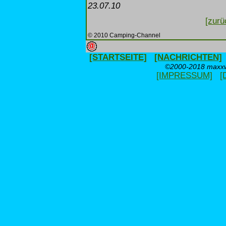
23.07.10
[zurü
© 2010 Camping-Channel
[STARTSEITE]
[NACHRICHTEN]
©2000-2018 maxxwe
[IMPRESSUM]
[