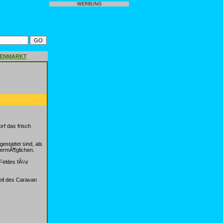
WERBUNG
GENMARKT
f das frisch
estattet sind, als
 ermÃ¶glichen.
Feldes fÃ¼r
eil des Caravan