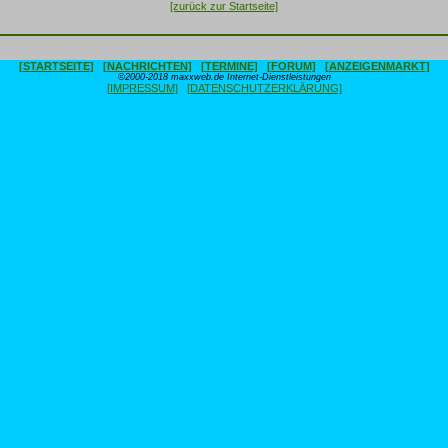
[zurück zur Startseite]
[STARTSEITE]
[NACHRICHTEN]
[TERMINE]
[FORUM]
[ANZEIGENMARKT]
©2000-2018 maxxweb.de Internet-Dienstleistungen
[IMPRESSUM]
[DATENSCHUTZERKLÄRUNG]