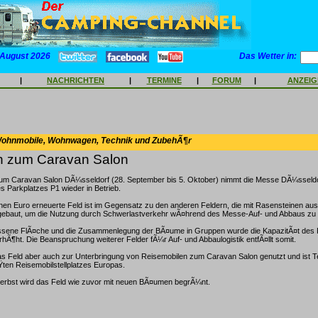
 August 2026
Das Wetter in:
|
NACHRICHTEN
|
TERMINE
|
FORUM
|
ANZEI
Wohnmobile, Wohnwagen, Technik und ZubehÃ¶r
h zum Caravan Salon
um Caravan Salon DÃ¼sseldorf (28. September bis 5. Oktober) nimmt die Messe DÃ¼sseldor
es Parkplatzes P1 wieder in Betrieb.
onen Euro erneuerte Feld ist im Gegensatz zu den anderen Feldern, die mit Rasensteinen ausg
gebaut, um die Nutzung durch Schwerlastverkehr wÃ¤hrend des Messe-Auf- und Abbaus zu
ssene FlÃ¤che und die Zusammenlegung der BÃ¤ume in Gruppen wurde die KapazitÃ¤t des 
Ã¶ht. Die Beanspruchung weiterer Felder fÃ¼r Auf- und Abbaulogistik entfÃ¤llt somit.
das Feld aber auch zur Unterbringung von Reisemobilen zum Caravan Salon genutzt und ist T
ten Reisemobilstellplatzes Europas.
Herbst wird das Feld wie zuvor mit neuen BÃ¤umen begrÃ¼nt.