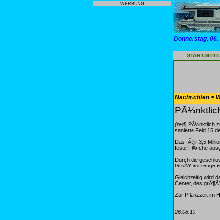
WERBUNG
Donnerstag, 06.
STARTSEITE
Nachrichten > 
PÃ¼nktlic
(red)
PÃ¼nktlich z
sanierte Feld 15 d
Das fÃ¼r 3,5 Milli
feste FlÃ¤che aus
Durch die geschlo
GroÃŸfahrzeuge erh
Gleichzeitig wird 
Center, des grÃ¶ÃŸ
Zur Pflanzzeit im 
26.08.10